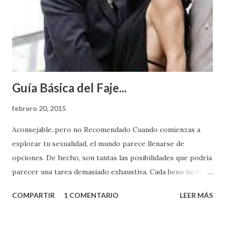
Guía Básica del Faje...
febrero 20, 2015
Aconsejable..pero no Recomendado Cuando comienzas a
explorar tu sexualidad, el mundo parece llenarse de
opciones. De hecho, son tantas las posibilidades que podría
parecer una tarea demasiado exhaustiva. Cada beso incita
algo nuevo y cada roce de tu piel contra la suya estimula
COMPARTIR
1 COMENTARIO
LEER MÁS
partes de ti que jamás hubieras imaginado. El problema es
que se supone que deberías saber todo sobre el sexo