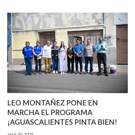
incluso antes de haberlo experimentado. Es como si la vida
esperara que estés lista para lo que sea cuando aún no
conoces ni la mitad de lo que deberías saber. Pero incluso
quienes ya han tenido relaciones sexuales no son expertos
o expertas en el tema. Siempre hay algo nuevo que
aprender y nuevas experiencias que conocer. Si eres una
chica y aún no has tenido relaciones sexuales, tal vez
pienses que el sexo será increíble y no puedas esperar para
experimentarlo, pero como cualquier persona con
experiencia te dirá, siempre es mejor cuando ambas partes
son suficientemen...
LEO MONTAÑEZ PONE EN
MARCHA EL PROGRAMA
¡AGUASCALIENTES PINTA BIEN!
abril 30, 2026