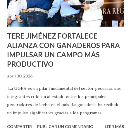
Asunción, Avenida Alameda y Decreto 27 de Septiembre, en
los edificios FOVISSSTE Ojo de Agua, en la comunidad
Norias de Paso Hondo y en los edificios de...
TERE JIMÉNEZ FORTALECE
ALIANZA CON GANADEROS PARA
IMPULSAR UN CAMPO MÁS
PRODUCTIVO
abril 30, 2026
La UGRA es un pilar fundamental del sector pecuario; sus
integrantes colocan al estado entre los principales
generadores de leche en el país La ganadería ha recibido
un impulso significativo gracias a los programas
implementados por la gobernadora Como una clara
COMPARTIR
PUBLICAR UN COMENTARIO
LEER MÁS
muestra de su respaldo firme y decidido al campo, la