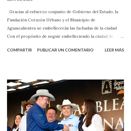
Gracias al esfuerzo conjunto de Gobierno del Estado, la
Fundación Corazón Urbano y el Municipio de
Aguascalientes se embellecerán las fachadas de la ciudad
Con el propósito de seguir embelleciendo la ciudad de
Aguascalientes, la mañana de este jueves, el presidente
COMPARTIR
PUBLICAR UN COMENTARIO
LEER MÁS
municipal, Leo Montañez dio inicio al programa
¡Aguascalientes Pinta Bien!, a través del cual se pintarán
fachadas en diversos puntos de la capital, gracias a la suma
de esfuerzos entre Gobierno del Estado, la Fundación
Corazón Urbano y el Municipio capital. Leo Montañez
informó que en este programa se usarán cerca de 90 mil
metros cuadrados de pintura, para dar inicio en la calle
Nieto, entre Jesús F. Elizondo y la calle 22 de Octubre, con
lo que se aplicará pintura en 66 casas. Posteriormente se
llevará este programa a Villas de Nuestra Señora de la