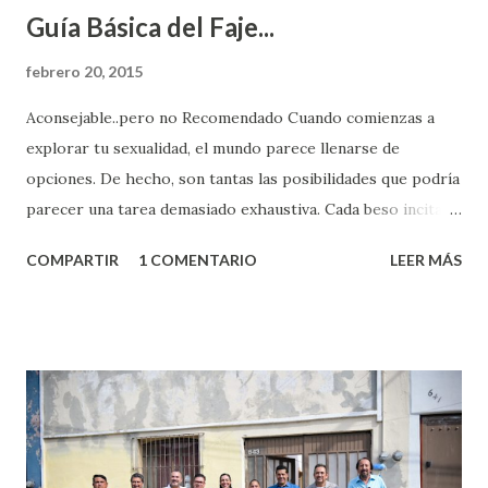
Guía Básica del Faje...
febrero 20, 2015
Aconsejable..pero no Recomendado Cuando comienzas a
explorar tu sexualidad, el mundo parece llenarse de
opciones. De hecho, son tantas las posibilidades que podría
parecer una tarea demasiado exhaustiva. Cada beso incita
algo nuevo y cada roce de tu piel contra la suya estimula
COMPARTIR
1 COMENTARIO
LEER MÁS
partes de ti que jamás hubieras imaginado. El problema es
que se supone que deberías saber todo sobre el sexo
incluso antes de haberlo experimentado. Es como si la vida
esperara que estés lista para lo que sea cuando aún no
conoces ni la mitad de lo que deberías saber. Pero incluso
quienes ya han tenido relaciones sexuales no son expertos
o expertas en el tema. Siempre hay algo nuevo que
aprender y nuevas experiencias que conocer. Si eres una