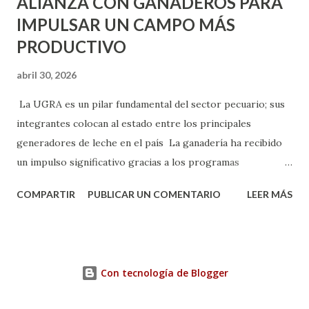
ALIANZA CON GANADEROS PARA
IMPULSAR UN CAMPO MÁS
PRODUCTIVO
abril 30, 2026
La UGRA es un pilar fundamental del sector pecuario; sus
integrantes colocan al estado entre los principales
generadores de leche en el país La ganadería ha recibido
un impulso significativo gracias a los programas
implementados por la gobernadora Como una clara
COMPARTIR
PUBLICAR UN COMENTARIO
LEER MÁS
muestra de su respaldo firme y decidido al campo, la
gobernadora Tere Jiménez clausuró la Asamblea General
Ordinaria de la Unión Ganadera Regional de Aguascalientes
(UGRA), realizada en la Isla San Marcos, donde reafirmó su
Con tecnología de Blogger
compromiso de trabajar de la mano con los productores
para consolidar una ganadería más fuerte, productiva y con