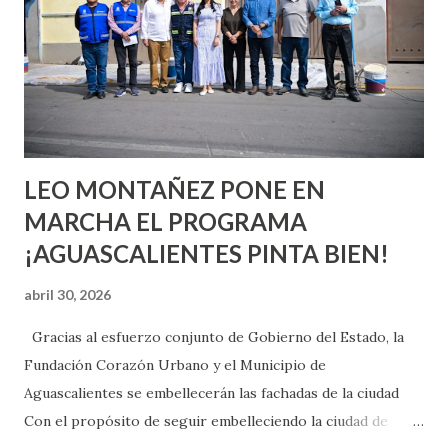
chica y aún no has tenido relaciones sexuales, tal vez
pienses que el sexo será increíble y no puedas esperar para
experimentarlo, pero como cualquier persona con
experiencia te dirá, siempre es mejor cuando ambas partes
son suficientemen...
LEO MONTAÑEZ PONE EN
MARCHA EL PROGRAMA
¡AGUASCALIENTES PINTA BIEN!
abril 30, 2026
Gracias al esfuerzo conjunto de Gobierno del Estado, la
Fundación Corazón Urbano y el Municipio de
Aguascalientes se embellecerán las fachadas de la ciudad
Con el propósito de seguir embelleciendo la ciudad de