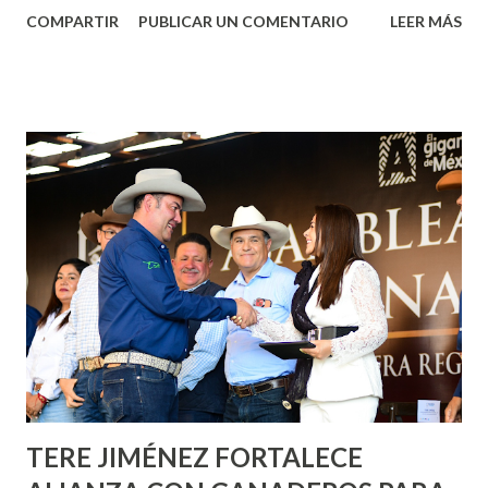
Aguascalientes, la mañana de este jueves, el presidente
COMPARTIR
PUBLICAR UN COMENTARIO
LEER MÁS
municipal, Leo Montañez dio inicio al programa
¡Aguascalientes Pinta Bien!, a través del cual se pintarán
fachadas en diversos puntos de la capital, gracias a la suma
de esfuerzos entre Gobierno del Estado, la Fundación
Corazón Urbano y el Municipio capital. Leo Montañez
informó que en este programa se usarán cerca de 90 mil
metros cuadrados de pintura, para dar inicio en la calle
Nieto, entre Jesús F. Elizondo y la calle 22 de Octubre, con
lo que se aplicará pintura en 66 casas. Posteriormente se
llevará este programa a Villas de Nuestra Señora de la
Asunción, Avenida Alameda y Decreto 27 de Septiembre, en
los edificios FOVISSSTE Ojo de Agua, en la comunidad
Norias de Paso Hondo y en los edificios de...
TERE JIMÉNEZ FORTALECE