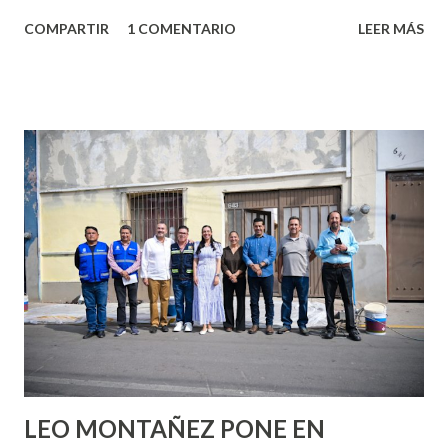
algo nuevo y cada roce de tu piel contra la suya estimula
COMPARTIR
1 COMENTARIO
LEER MÁS
partes de ti que jamás hubieras imaginado. El problema es
que se supone que deberías saber todo sobre el sexo
incluso antes de haberlo experimentado. Es como si la vida
esperara que estés lista para lo que sea cuando aún no
conoces ni la mitad de lo que deberías saber. Pero incluso
quienes ya han tenido relaciones sexuales no son expertos
o expertas en el tema. Siempre hay algo nuevo que
aprender y nuevas experiencias que conocer. Si eres una
chica y aún no has tenido relaciones sexuales, tal vez
pienses que el sexo será increíble y no puedas esperar para
experimentarlo, pero como cualquier persona con
experiencia te dirá, siempre es mejor cuando ambas partes
son suficientemen...
LEO MONTAÑEZ PONE EN