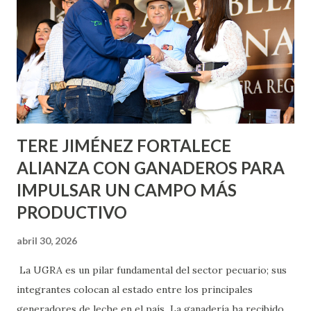
Nieto, entre Jesús F. Elizondo y la calle 22 de Octubre, con
lo que se aplicará pintura en 66 casas. Posteriormente se
llevará este programa a Villas de Nuestra Señora de la
Asunción, Avenida Alameda y Decreto 27 de Septiembre, en
los edificios FOVISSSTE Ojo de Agua, en la comunidad
Norias de Paso Hondo y en los edificios de...
TERE JIMÉNEZ FORTALECE
ALIANZA CON GANADEROS PARA
IMPULSAR UN CAMPO MÁS
PRODUCTIVO
abril 30, 2026
La UGRA es un pilar fundamental del sector pecuario; sus
integrantes colocan al estado entre los principales
generadores de leche en el país La ganadería ha recibido