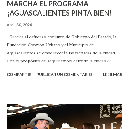
MARCHA EL PROGRAMA
¡AGUASCALIENTES PINTA BIEN!
abril 30, 2026
Gracias al esfuerzo conjunto de Gobierno del Estado, la
Fundación Corazón Urbano y el Municipio de
Aguascalientes se embellecerán las fachadas de la ciudad
Con el propósito de seguir embelleciendo la ciudad de
Aguascalientes, la mañana de este jueves, el presidente
COMPARTIR
PUBLICAR UN COMENTARIO
LEER MÁS
municipal, Leo Montañez dio inicio al programa
¡Aguascalientes Pinta Bien!, a través del cual se pintarán
fachadas en diversos puntos de la capital, gracias a la suma
de esfuerzos entre Gobierno del Estado, la Fundación
Corazón Urbano y el Municipio capital. Leo Montañez
informó que en este programa se usarán cerca de 90 mil
metros cuadrados de pintura, para dar inicio en la calle