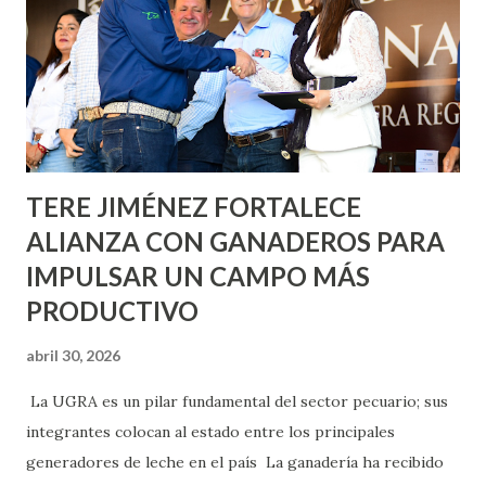
lo que se aplicará pintura en 66 casas. Posteriormente se
llevará este programa a Villas de Nuestra Señora de la
Asunción, Avenida Alameda y Decreto 27 de Septiembre, en
los edificios FOVISSSTE Ojo de Agua, en la comunidad
Norias de Paso Hondo y en los edificios de...
TERE JIMÉNEZ FORTALECE
ALIANZA CON GANADEROS PARA
IMPULSAR UN CAMPO MÁS
PRODUCTIVO
abril 30, 2026
La UGRA es un pilar fundamental del sector pecuario; sus
integrantes colocan al estado entre los principales
generadores de leche en el país La ganadería ha recibido