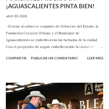
¡AGUASCALIENTES PINTA BIEN!
abril 30, 2026
Gracias al esfuerzo conjunto de Gobierno del Estado, la
Fundación Corazón Urbano y el Municipio de
Aguascalientes se embellecerán las fachadas de la ciudad
Con el propósito de seguir embelleciendo la ciudad de
Aguascalientes, la mañana de este jueves, el presidente
COMPARTIR
PUBLICAR UN COMENTARIO
LEER MÁS
municipal, Leo Montañez dio inicio al programa
¡Aguascalientes Pinta Bien!, a través del cual se pintarán
fachadas en diversos puntos de la capital, gracias a la suma
de esfuerzos entre Gobierno del Estado, la Fundación
Corazón Urbano y el Municipio capital. Leo Montañez
informó que en este programa se usarán cerca de 90 mil
metros cuadrados de pintura, para dar inicio en la calle
Nieto, entre Jesús F. Elizondo y la calle 22 de Octubre, con