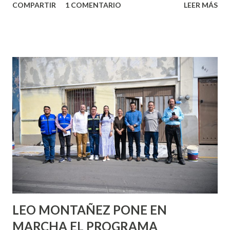
COMPARTIR
1 COMENTARIO
LEER MÁS
partes de ti que jamás hubieras imaginado. El problema es
que se supone que deberías saber todo sobre el sexo
incluso antes de haberlo experimentado. Es como si la vida
esperara que estés lista para lo que sea cuando aún no
conoces ni la mitad de lo que deberías saber. Pero incluso
quienes ya han tenido relaciones sexuales no son expertos
o expertas en el tema. Siempre hay algo nuevo que
aprender y nuevas experiencias que conocer. Si eres una
chica y aún no has tenido relaciones sexuales, tal vez
pienses que el sexo será increíble y no puedas esperar para
experimentarlo, pero como cualquier persona con
experiencia te dirá, siempre es mejor cuando ambas partes
son suficientemen...
LEO MONTAÑEZ PONE EN
MARCHA EL PROGRAMA