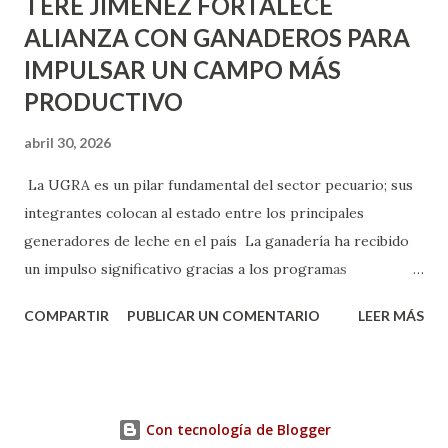
TERE JIMÉNEZ FORTALECE
ALIANZA CON GANADEROS PARA
IMPULSAR UN CAMPO MÁS
PRODUCTIVO
abril 30, 2026
La UGRA es un pilar fundamental del sector pecuario; sus
integrantes colocan al estado entre los principales
generadores de leche en el país La ganadería ha recibido
un impulso significativo gracias a los programas
implementados por la gobernadora Como una clara
COMPARTIR
PUBLICAR UN COMENTARIO
LEER MÁS
muestra de su respaldo firme y decidido al campo, la
gobernadora Tere Jiménez clausuró la Asamblea General
Ordinaria de la Unión Ganadera Regional de Aguascalientes
(UGRA), realizada en la Isla San Marcos, donde reafirmó su
Con tecnología de Blogger
compromiso de trabajar de la mano con los productores