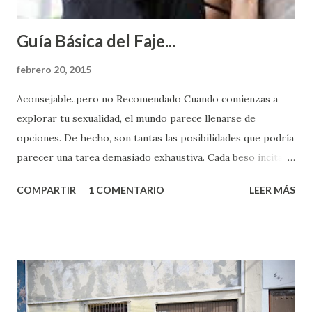
Guía Básica del Faje...
febrero 20, 2015
Aconsejable..pero no Recomendado Cuando comienzas a
explorar tu sexualidad, el mundo parece llenarse de
opciones. De hecho, son tantas las posibilidades que podría
parecer una tarea demasiado exhaustiva. Cada beso incita
algo nuevo y cada roce de tu piel contra la suya estimula
COMPARTIR
1 COMENTARIO
LEER MÁS
partes de ti que jamás hubieras imaginado. El problema es
que se supone que deberías saber todo sobre el sexo
incluso antes de haberlo experimentado. Es como si la vida
esperara que estés lista para lo que sea cuando aún no
conoces ni la mitad de lo que deberías saber. Pero incluso
quienes ya han tenido relaciones sexuales no son expertos