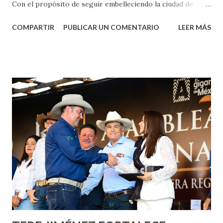
Con el propósito de seguir embelleciendo la ciudad de
Aguascalientes, la mañana de este jueves, el presidente
COMPARTIR
PUBLICAR UN COMENTARIO
LEER MÁS
municipal, Leo Montañez dio inicio al programa
¡Aguascalientes Pinta Bien!, a través del cual se pintarán
fachadas en diversos puntos de la capital, gracias a la suma
de esfuerzos entre Gobierno del Estado, la Fundación
Corazón Urbano y el Municipio capital. Leo Montañez
informó que en este programa se usarán cerca de 90 mil
metros cuadrados de pintura, para dar inicio en la calle
Nieto, entre Jesús F. Elizondo y la calle 22 de Octubre, con
lo que se aplicará pintura en 66 casas. Posteriormente se
llevará este programa a Villas de Nuestra Señora de la
Asunción, Avenida Alameda y Decreto 27 de Septiembre, en
los edificios FOVISSSTE Ojo de Agua, en la comunidad
Norias de Paso Hondo y en los edificios de...