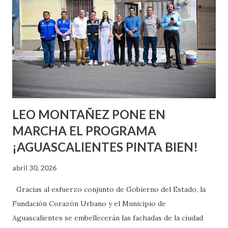
o expertas en el tema. Siempre hay algo nuevo que
aprender y nuevas experiencias que conocer. Si eres una
chica y aún no has tenido relaciones sexuales, tal vez
pienses que el sexo será increíble y no puedas esperar para
experimentarlo, pero como cualquier persona con
experiencia te dirá, siempre es mejor cuando ambas partes
son suficientemen...
LEO MONTAÑEZ PONE EN
MARCHA EL PROGRAMA
¡AGUASCALIENTES PINTA BIEN!
abril 30, 2026
Gracias al esfuerzo conjunto de Gobierno del Estado, la
Fundación Corazón Urbano y el Municipio de
Aguascalientes se embellecerán las fachadas de la ciudad