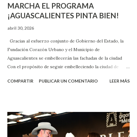
MARCHA EL PROGRAMA
¡AGUASCALIENTES PINTA BIEN!
abril 30, 2026
Gracias al esfuerzo conjunto de Gobierno del Estado, la
Fundación Corazón Urbano y el Municipio de
Aguascalientes se embellecerán las fachadas de la ciudad
Con el propósito de seguir embelleciendo la ciudad de
Aguascalientes, la mañana de este jueves, el presidente
COMPARTIR
PUBLICAR UN COMENTARIO
LEER MÁS
municipal, Leo Montañez dio inicio al programa
¡Aguascalientes Pinta Bien!, a través del cual se pintarán
fachadas en diversos puntos de la capital, gracias a la suma
de esfuerzos entre Gobierno del Estado, la Fundación
Corazón Urbano y el Municipio capital. Leo Montañez
informó que en este programa se usarán cerca de 90 mil
metros cuadrados de pintura, para dar inicio en la calle