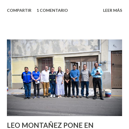
algo nuevo y cada roce de tu piel contra la suya estimula
COMPARTIR
1 COMENTARIO
LEER MÁS
partes de ti que jamás hubieras imaginado. El problema es
que se supone que deberías saber todo sobre el sexo
incluso antes de haberlo experimentado. Es como si la vida
esperara que estés lista para lo que sea cuando aún no
conoces ni la mitad de lo que deberías saber. Pero incluso
quienes ya han tenido relaciones sexuales no son expertos
o expertas en el tema. Siempre hay algo nuevo que
aprender y nuevas experiencias que conocer. Si eres una
chica y aún no has tenido relaciones sexuales, tal vez
pienses que el sexo será increíble y no puedas esperar para
experimentarlo, pero como cualquier persona con
experiencia te dirá, siempre es mejor cuando ambas partes
son suficientemen...
LEO MONTAÑEZ PONE EN