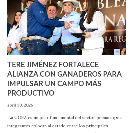
Nieto, entre Jesús F. Elizondo y la calle 22 de Octubre, con
lo que se aplicará pintura en 66 casas. Posteriormente se
llevará este programa a Villas de Nuestra Señora de la
Asunción, Avenida Alameda y Decreto 27 de Septiembre, en
los edificios FOVISSSTE Ojo de Agua, en la comunidad
Norias de Paso Hondo y en los edificios de...
TERE JIMÉNEZ FORTALECE
ALIANZA CON GANADEROS PARA
IMPULSAR UN CAMPO MÁS
PRODUCTIVO
abril 30, 2026
La UGRA es un pilar fundamental del sector pecuario; sus
integrantes colocan al estado entre los principales