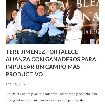
Nieto, entre Jesús F. Elizondo y la calle 22 de Octubre, con
lo que se aplicará pintura en 66 casas. Posteriormente se
llevará este programa a Villas de Nuestra Señora de la
Asunción, Avenida Alameda y Decreto 27 de Septiembre, en
los edificios FOVISSSTE Ojo de Agua, en la comunidad
Norias de Paso Hondo y en los edificios de...
TERE JIMÉNEZ FORTALECE
ALIANZA CON GANADEROS PARA
IMPULSAR UN CAMPO MÁS
PRODUCTIVO
abril 30, 2026
La UGRA es un pilar fundamental del sector pecuario; sus
integrantes colocan al estado entre los principales