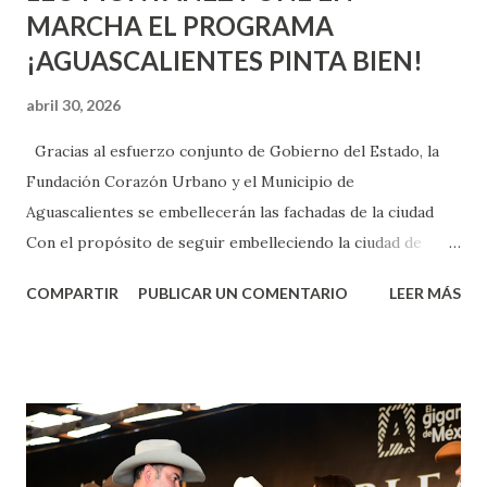
MARCHA EL PROGRAMA
¡AGUASCALIENTES PINTA BIEN!
abril 30, 2026
Gracias al esfuerzo conjunto de Gobierno del Estado, la
Fundación Corazón Urbano y el Municipio de
Aguascalientes se embellecerán las fachadas de la ciudad
Con el propósito de seguir embelleciendo la ciudad de
Aguascalientes, la mañana de este jueves, el presidente
COMPARTIR
PUBLICAR UN COMENTARIO
LEER MÁS
municipal, Leo Montañez dio inicio al programa
¡Aguascalientes Pinta Bien!, a través del cual se pintarán
fachadas en diversos puntos de la capital, gracias a la suma
de esfuerzos entre Gobierno del Estado, la Fundación
Corazón Urbano y el Municipio capital. Leo Montañez
informó que en este programa se usarán cerca de 90 mil
metros cuadrados de pintura, para dar inicio en la calle