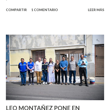
algo nuevo y cada roce de tu piel contra la suya estimula
COMPARTIR
1 COMENTARIO
LEER MÁS
partes de ti que jamás hubieras imaginado. El problema es
que se supone que deberías saber todo sobre el sexo
incluso antes de haberlo experimentado. Es como si la vida
esperara que estés lista para lo que sea cuando aún no
conoces ni la mitad de lo que deberías saber. Pero incluso
quienes ya han tenido relaciones sexuales no son expertos
o expertas en el tema. Siempre hay algo nuevo que
aprender y nuevas experiencias que conocer. Si eres una
chica y aún no has tenido relaciones sexuales, tal vez
pienses que el sexo será increíble y no puedas esperar para
experimentarlo, pero como cualquier persona con
experiencia te dirá, siempre es mejor cuando ambas partes
son suficientemen...
LEO MONTAÑEZ PONE EN