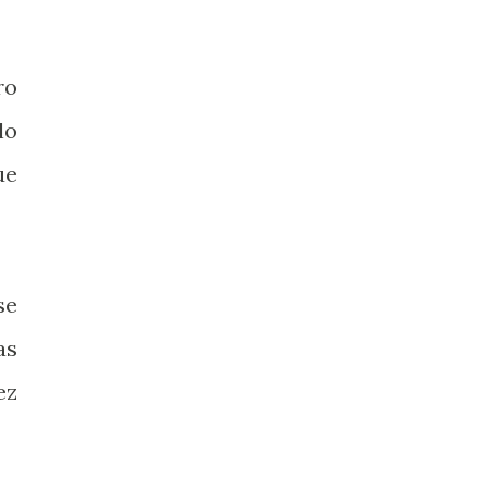
ro
lo
ue
se
as
ez