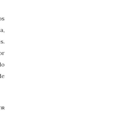
os
a,
s.
or
lo
de
IR