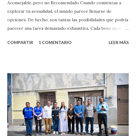
Aconsejable..pero no Recomendado Cuando comienzas a
explorar tu sexualidad, el mundo parece llenarse de
opciones. De hecho, son tantas las posibilidades que podría
parecer una tarea demasiado exhaustiva. Cada beso incita
algo nuevo y cada roce de tu piel contra la suya estimula
COMPARTIR
1 COMENTARIO
LEER MÁS
partes de ti que jamás hubieras imaginado. El problema es
que se supone que deberías saber todo sobre el sexo
incluso antes de haberlo experimentado. Es como si la vida
esperara que estés lista para lo que sea cuando aún no
conoces ni la mitad de lo que deberías saber. Pero incluso
quienes ya han tenido relaciones sexuales no son expertos
o expertas en el tema. Siempre hay algo nuevo que
aprender y nuevas experiencias que conocer. Si eres una
chica y aún no has tenido relaciones sexuales, tal vez
pienses que el sexo será increíble y no puedas esperar para
experimentarlo, pero como cualquier persona con