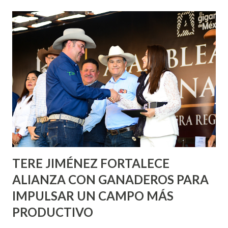
de esfuerzos entre Gobierno del Estado, la Fundación
Corazón Urbano y el Municipio capital. Leo Montañez
informó que en este programa se usarán cerca de 90 mil
metros cuadrados de pintura, para dar inicio en la calle
Nieto, entre Jesús F. Elizondo y la calle 22 de Octubre, con
lo que se aplicará pintura en 66 casas. Posteriormente se
llevará este programa a Villas de Nuestra Señora de la
Asunción, Avenida Alameda y Decreto 27 de Septiembre, en
los edificios FOVISSSTE Ojo de Agua, en la comunidad
Norias de Paso Hondo y en los edificios de...
TERE JIMÉNEZ FORTALECE
ALIANZA CON GANADEROS PARA
IMPULSAR UN CAMPO MÁS
PRODUCTIVO