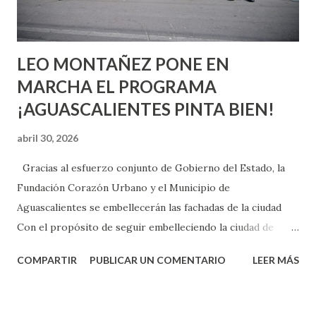
experiencia te dirá, siempre es mejor cuando ambas partes
son suficientemen...
LEO MONTAÑEZ PONE EN
MARCHA EL PROGRAMA
¡AGUASCALIENTES PINTA BIEN!
abril 30, 2026
Gracias al esfuerzo conjunto de Gobierno del Estado, la
Fundación Corazón Urbano y el Municipio de
Aguascalientes se embellecerán las fachadas de la ciudad
Con el propósito de seguir embelleciendo la ciudad de
Aguascalientes, la mañana de este jueves, el presidente
COMPARTIR
PUBLICAR UN COMENTARIO
LEER MÁS
municipal, Leo Montañez dio inicio al programa
¡Aguascalientes Pinta Bien!, a través del cual se pintarán
fachadas en diversos puntos de la capital, gracias a la suma