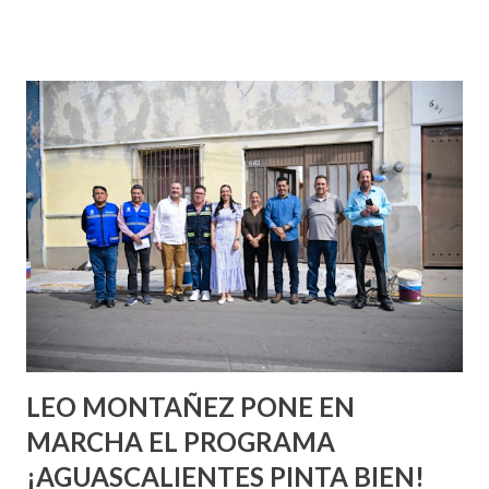
que se supone que deberías saber todo sobre el sexo
incluso antes de haberlo experimentado. Es como si la vida
esperara que estés lista para lo que sea cuando aún no
conoces ni la mitad de lo que deberías saber. Pero incluso
quienes ya han tenido relaciones sexuales no son expertos
o expertas en el tema. Siempre hay algo nuevo que
aprender y nuevas experiencias que conocer. Si eres una
chica y aún no has tenido relaciones sexuales, tal vez
pienses que el sexo será increíble y no puedas esperar para
experimentarlo, pero como cualquier persona con
experiencia te dirá, siempre es mejor cuando ambas partes
son suficientemen...
LEO MONTAÑEZ PONE EN
MARCHA EL PROGRAMA
¡AGUASCALIENTES PINTA BIEN!