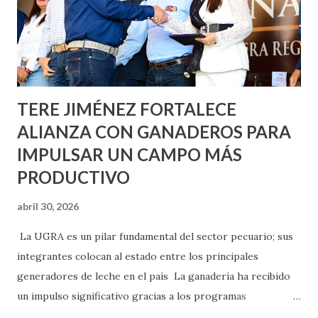
llevará este programa a Villas de Nuestra Señora de la
Asunción, Avenida Alameda y Decreto 27 de Septiembre, en
los edificios FOVISSSTE Ojo de Agua, en la comunidad
Norias de Paso Hondo y en los edificios de...
TERE JIMÉNEZ FORTALECE
ALIANZA CON GANADEROS PARA
IMPULSAR UN CAMPO MÁS
PRODUCTIVO
abril 30, 2026
La UGRA es un pilar fundamental del sector pecuario; sus
integrantes colocan al estado entre los principales
generadores de leche en el país La ganadería ha recibido
un impulso significativo gracias a los programas
implementados por la gobernadora Como una clara