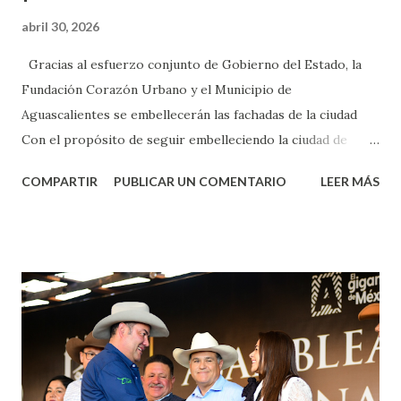
abril 30, 2026
Gracias al esfuerzo conjunto de Gobierno del Estado, la
Fundación Corazón Urbano y el Municipio de
Aguascalientes se embellecerán las fachadas de la ciudad
Con el propósito de seguir embelleciendo la ciudad de
Aguascalientes, la mañana de este jueves, el presidente
COMPARTIR
PUBLICAR UN COMENTARIO
LEER MÁS
municipal, Leo Montañez dio inicio al programa
¡Aguascalientes Pinta Bien!, a través del cual se pintarán
fachadas en diversos puntos de la capital, gracias a la suma
de esfuerzos entre Gobierno del Estado, la Fundación
Corazón Urbano y el Municipio capital. Leo Montañez
informó que en este programa se usarán cerca de 90 mil
metros cuadrados de pintura, para dar inicio en la calle
Nieto, entre Jesús F. Elizondo y la calle 22 de Octubre, con
lo que se aplicará pintura en 66 casas. Posteriormente se