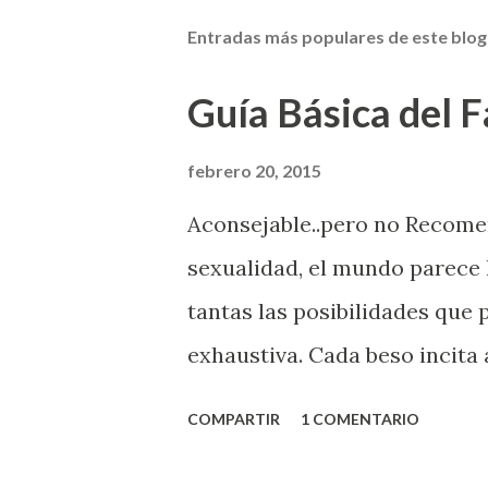
Entradas más populares de este blog
Guía Básica del Fa
febrero 20, 2015
Aconsejable..pero no Recom
sexualidad, el mundo parece 
tantas las posibilidades que
exhaustiva. Cada beso incita 
la suya estimula partes de t
COMPARTIR
1 COMENTARIO
problema es que se supone qu
incluso antes de haberlo exp