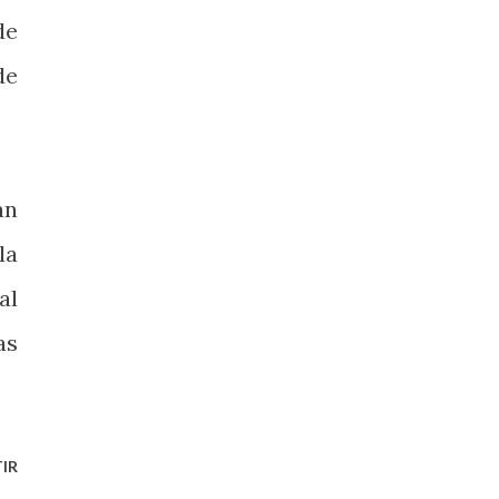
de
de
an
la
al
as
IR