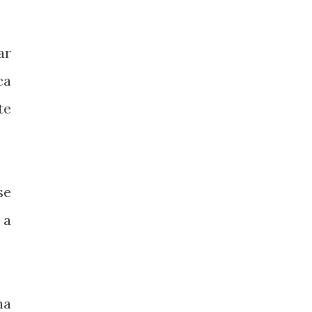
ar
ca
te
se
 a
na