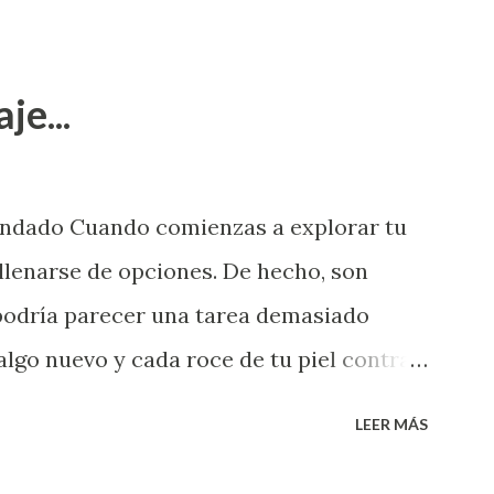
je...
endado Cuando comienzas a explorar tu
llenarse de opciones. De hecho, son
 podría parecer una tarea demasiado
algo nuevo y cada roce de tu piel contra
i que jamás hubieras imaginado. El
LEER MÁS
e deberías saber todo sobre el sexo
erimentado. Es como si la vida esperara