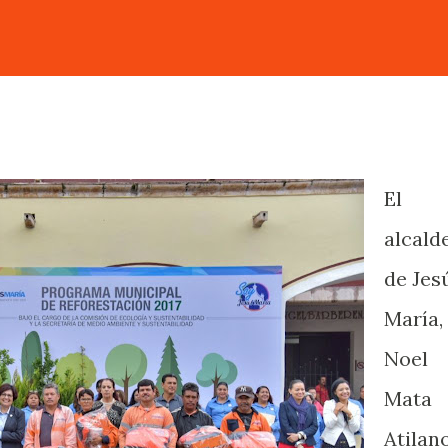
El
alcald
de Jes
María,
Noel
Mata
Atilano