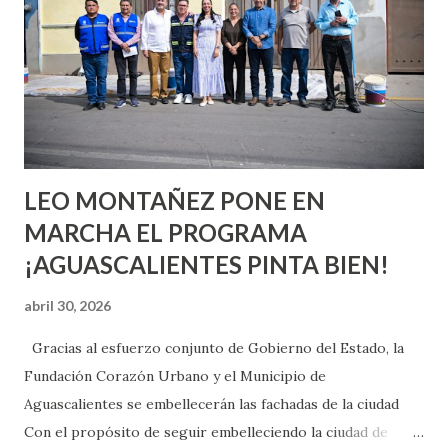
aprender y nuevas experiencias que conocer. Si eres una
chica y aún no has tenido relaciones sexuales, tal vez
pienses que el sexo será increíble y no puedas esperar para
experimentarlo, pero como cualquier persona con
experiencia te dirá, siempre es mejor cuando ambas partes
son suficientemen...
LEO MONTAÑEZ PONE EN
MARCHA EL PROGRAMA
¡AGUASCALIENTES PINTA BIEN!
abril 30, 2026
Gracias al esfuerzo conjunto de Gobierno del Estado, la
Fundación Corazón Urbano y el Municipio de
Aguascalientes se embellecerán las fachadas de la ciudad
Con el propósito de seguir embelleciendo la ciudad de