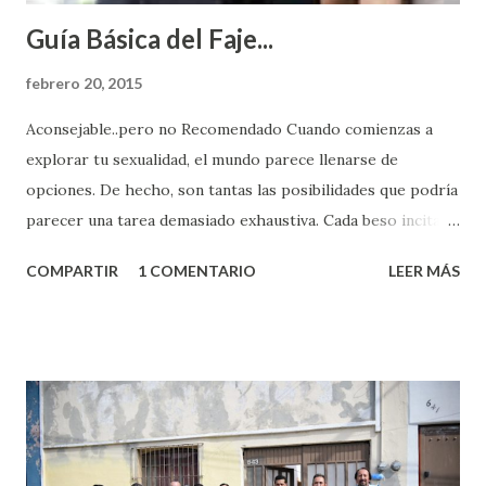
Guía Básica del Faje...
febrero 20, 2015
Aconsejable..pero no Recomendado Cuando comienzas a
explorar tu sexualidad, el mundo parece llenarse de
opciones. De hecho, son tantas las posibilidades que podría
parecer una tarea demasiado exhaustiva. Cada beso incita
algo nuevo y cada roce de tu piel contra la suya estimula
COMPARTIR
1 COMENTARIO
LEER MÁS
partes de ti que jamás hubieras imaginado. El problema es
que se supone que deberías saber todo sobre el sexo
incluso antes de haberlo experimentado. Es como si la vida
esperara que estés lista para lo que sea cuando aún no
conoces ni la mitad de lo que deberías saber. Pero incluso
quienes ya han tenido relaciones sexuales no son expertos
o expertas en el tema. Siempre hay algo nuevo que