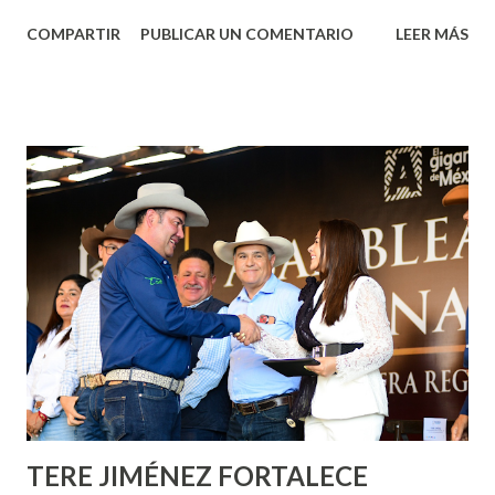
Aguascalientes, la mañana de este jueves, el presidente
COMPARTIR
PUBLICAR UN COMENTARIO
LEER MÁS
municipal, Leo Montañez dio inicio al programa
¡Aguascalientes Pinta Bien!, a través del cual se pintarán
fachadas en diversos puntos de la capital, gracias a la suma
de esfuerzos entre Gobierno del Estado, la Fundación
Corazón Urbano y el Municipio capital. Leo Montañez
informó que en este programa se usarán cerca de 90 mil
metros cuadrados de pintura, para dar inicio en la calle
Nieto, entre Jesús F. Elizondo y la calle 22 de Octubre, con
lo que se aplicará pintura en 66 casas. Posteriormente se
llevará este programa a Villas de Nuestra Señora de la
Asunción, Avenida Alameda y Decreto 27 de Septiembre, en
los edificios FOVISSSTE Ojo de Agua, en la comunidad
Norias de Paso Hondo y en los edificios de...
TERE JIMÉNEZ FORTALECE