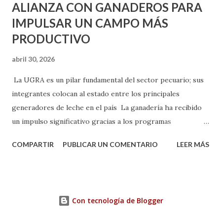
ALIANZA CON GANADEROS PARA
IMPULSAR UN CAMPO MÁS
PRODUCTIVO
abril 30, 2026
La UGRA es un pilar fundamental del sector pecuario; sus
integrantes colocan al estado entre los principales
generadores de leche en el país La ganadería ha recibido
un impulso significativo gracias a los programas
implementados por la gobernadora Como una clara
COMPARTIR
PUBLICAR UN COMENTARIO
LEER MÁS
muestra de su respaldo firme y decidido al campo, la
gobernadora Tere Jiménez clausuró la Asamblea General
Ordinaria de la Unión Ganadera Regional de Aguascalientes
(UGRA), realizada en la Isla San Marcos, donde reafirmó su
Con tecnología de Blogger
compromiso de trabajar de la mano con los productores
para consolidar una ganadería más fuerte, productiva y con