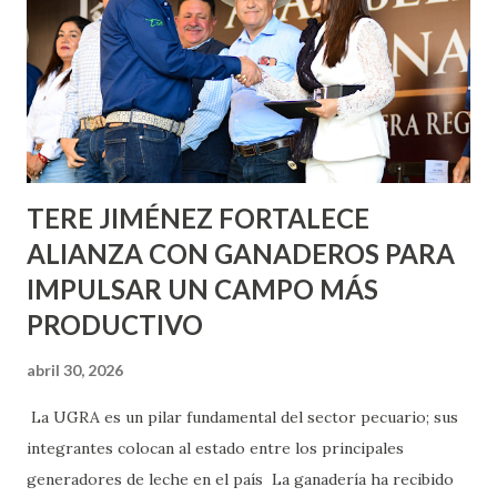
Nieto, entre Jesús F. Elizondo y la calle 22 de Octubre, con
lo que se aplicará pintura en 66 casas. Posteriormente se
llevará este programa a Villas de Nuestra Señora de la
Asunción, Avenida Alameda y Decreto 27 de Septiembre, en
los edificios FOVISSSTE Ojo de Agua, en la comunidad
Norias de Paso Hondo y en los edificios de...
TERE JIMÉNEZ FORTALECE
ALIANZA CON GANADEROS PARA
IMPULSAR UN CAMPO MÁS
PRODUCTIVO
abril 30, 2026
La UGRA es un pilar fundamental del sector pecuario; sus
integrantes colocan al estado entre los principales
generadores de leche en el país La ganadería ha recibido