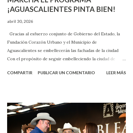
¡AGUASCALIENTES PINTA BIEN!
abril 30, 2026
Gracias al esfuerzo conjunto de Gobierno del Estado, la
Fundación Corazón Urbano y el Municipio de
Aguascalientes se embellecerán las fachadas de la ciudad
Con el propósito de seguir embelleciendo la ciudad de
Aguascalientes, la mañana de este jueves, el presidente
COMPARTIR
PUBLICAR UN COMENTARIO
LEER MÁS
municipal, Leo Montañez dio inicio al programa
¡Aguascalientes Pinta Bien!, a través del cual se pintarán
fachadas en diversos puntos de la capital, gracias a la suma
de esfuerzos entre Gobierno del Estado, la Fundación
Corazón Urbano y el Municipio capital. Leo Montañez
informó que en este programa se usarán cerca de 90 mil
metros cuadrados de pintura, para dar inicio en la calle