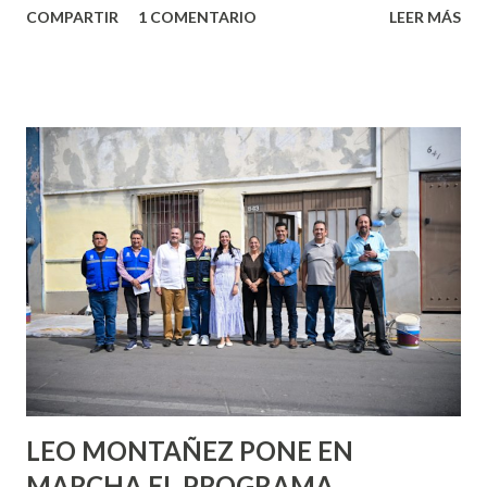
COMPARTIR
1 COMENTARIO
LEER MÁS
partes de ti que jamás hubieras imaginado. El problema es
que se supone que deberías saber todo sobre el sexo
incluso antes de haberlo experimentado. Es como si la vida
esperara que estés lista para lo que sea cuando aún no
conoces ni la mitad de lo que deberías saber. Pero incluso
quienes ya han tenido relaciones sexuales no son expertos
o expertas en el tema. Siempre hay algo nuevo que
aprender y nuevas experiencias que conocer. Si eres una
chica y aún no has tenido relaciones sexuales, tal vez
pienses que el sexo será increíble y no puedas esperar para
experimentarlo, pero como cualquier persona con
experiencia te dirá, siempre es mejor cuando ambas partes
son suficientemen...
LEO MONTAÑEZ PONE EN
MARCHA EL PROGRAMA