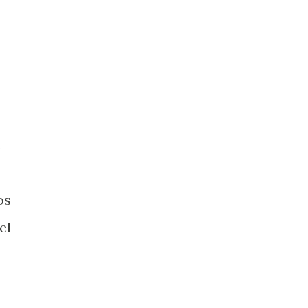
.
os
el