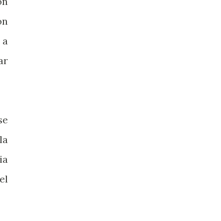
ón
ón
 a
ar
se
la
ia
el