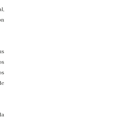
l,
ón
us
os
os
de
la