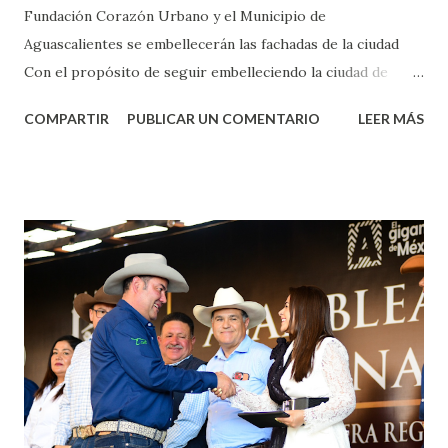
Fundación Corazón Urbano y el Municipio de
Aguascalientes se embellecerán las fachadas de la ciudad
Con el propósito de seguir embelleciendo la ciudad de
Aguascalientes, la mañana de este jueves, el presidente
COMPARTIR
PUBLICAR UN COMENTARIO
LEER MÁS
municipal, Leo Montañez dio inicio al programa
¡Aguascalientes Pinta Bien!, a través del cual se pintarán
fachadas en diversos puntos de la capital, gracias a la suma
de esfuerzos entre Gobierno del Estado, la Fundación
Corazón Urbano y el Municipio capital. Leo Montañez
informó que en este programa se usarán cerca de 90 mil
metros cuadrados de pintura, para dar inicio en la calle
Nieto, entre Jesús F. Elizondo y la calle 22 de Octubre, con
lo que se aplicará pintura en 66 casas. Posteriormente se
llevará este programa a Villas de Nuestra Señora de la
Asunción, Avenida Alameda y Decreto 27 de Septiembre, en
los edificios FOVISSSTE Ojo de Agua, en la comunidad