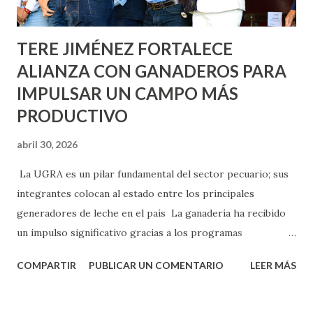
Norias de Paso Hondo y en los edificios de...
TERE JIMÉNEZ FORTALECE
ALIANZA CON GANADEROS PARA
IMPULSAR UN CAMPO MÁS
PRODUCTIVO
abril 30, 2026
La UGRA es un pilar fundamental del sector pecuario; sus
integrantes colocan al estado entre los principales
generadores de leche en el país La ganadería ha recibido
un impulso significativo gracias a los programas
implementados por la gobernadora Como una clara
COMPARTIR
PUBLICAR UN COMENTARIO
LEER MÁS
muestra de su respaldo firme y decidido al campo, la
gobernadora Tere Jiménez clausuró la Asamblea General
Ordinaria de la Unión Ganadera Regional de Aguascalientes