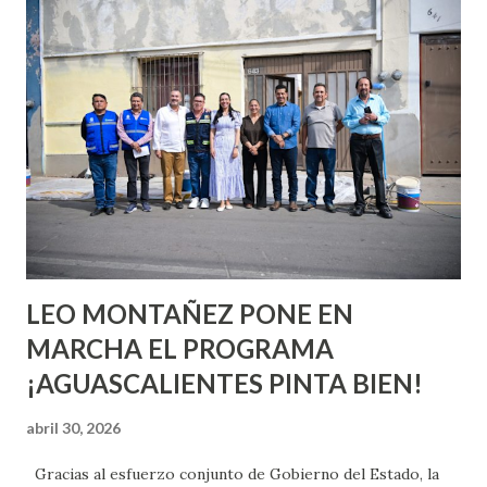
conoces ni la mitad de lo que deberías saber. Pero incluso
quienes ya han tenido relaciones sexuales no son expertos
o expertas en el tema. Siempre hay algo nuevo que
aprender y nuevas experiencias que conocer. Si eres una
chica y aún no has tenido relaciones sexuales, tal vez
pienses que el sexo será increíble y no puedas esperar para
experimentarlo, pero como cualquier persona con
experiencia te dirá, siempre es mejor cuando ambas partes
son suficientemen...
LEO MONTAÑEZ PONE EN
MARCHA EL PROGRAMA
¡AGUASCALIENTES PINTA BIEN!
abril 30, 2026
Gracias al esfuerzo conjunto de Gobierno del Estado, la