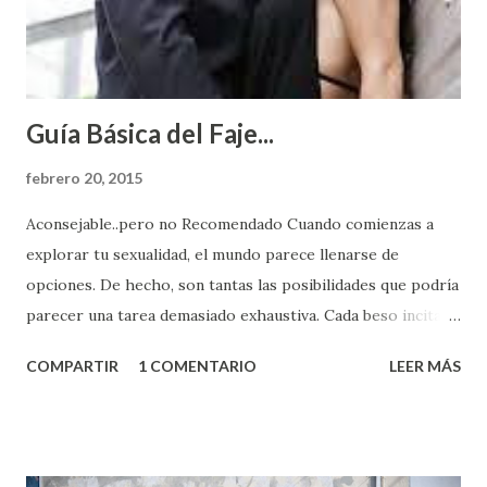
Guía Básica del Faje...
febrero 20, 2015
Aconsejable..pero no Recomendado Cuando comienzas a
explorar tu sexualidad, el mundo parece llenarse de
opciones. De hecho, son tantas las posibilidades que podría
parecer una tarea demasiado exhaustiva. Cada beso incita
algo nuevo y cada roce de tu piel contra la suya estimula
COMPARTIR
1 COMENTARIO
LEER MÁS
partes de ti que jamás hubieras imaginado. El problema es
que se supone que deberías saber todo sobre el sexo
incluso antes de haberlo experimentado. Es como si la vida
esperara que estés lista para lo que sea cuando aún no