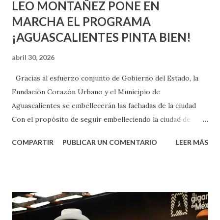
LEO MONTAÑEZ PONE EN
MARCHA EL PROGRAMA
¡AGUASCALIENTES PINTA BIEN!
abril 30, 2026
Gracias al esfuerzo conjunto de Gobierno del Estado, la
Fundación Corazón Urbano y el Municipio de
Aguascalientes se embellecerán las fachadas de la ciudad
Con el propósito de seguir embelleciendo la ciudad de
Aguascalientes, la mañana de este jueves, el presidente
COMPARTIR
PUBLICAR UN COMENTARIO
LEER MÁS
municipal, Leo Montañez dio inicio al programa
¡Aguascalientes Pinta Bien!, a través del cual se pintarán
fachadas en diversos puntos de la capital, gracias a la suma
de esfuerzos entre Gobierno del Estado, la Fundación
Corazón Urbano y el Municipio capital. Leo Montañez
informó que en este programa se usarán cerca de 90 mil