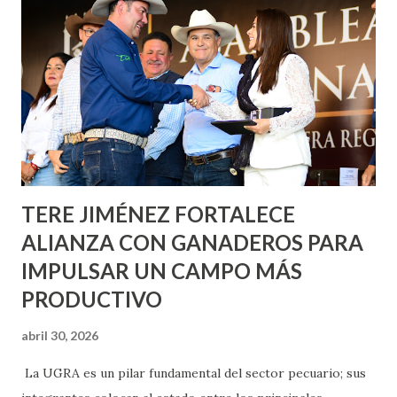
metros cuadrados de pintura, para dar inicio en la calle
Nieto, entre Jesús F. Elizondo y la calle 22 de Octubre, con
lo que se aplicará pintura en 66 casas. Posteriormente se
llevará este programa a Villas de Nuestra Señora de la
Asunción, Avenida Alameda y Decreto 27 de Septiembre, en
los edificios FOVISSSTE Ojo de Agua, en la comunidad
Norias de Paso Hondo y en los edificios de...
TERE JIMÉNEZ FORTALECE
ALIANZA CON GANADEROS PARA
IMPULSAR UN CAMPO MÁS
PRODUCTIVO
abril 30, 2026
La UGRA es un pilar fundamental del sector pecuario; sus