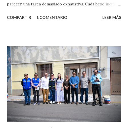
parecer una tarea demasiado exhaustiva. Cada beso incita
algo nuevo y cada roce de tu piel contra la suya estimula
COMPARTIR
1 COMENTARIO
LEER MÁS
partes de ti que jamás hubieras imaginado. El problema es
que se supone que deberías saber todo sobre el sexo
incluso antes de haberlo experimentado. Es como si la vida
esperara que estés lista para lo que sea cuando aún no
conoces ni la mitad de lo que deberías saber. Pero incluso
quienes ya han tenido relaciones sexuales no son expertos
o expertas en el tema. Siempre hay algo nuevo que
aprender y nuevas experiencias que conocer. Si eres una
chica y aún no has tenido relaciones sexuales, tal vez
pienses que el sexo será increíble y no puedas esperar para
experimentarlo, pero como cualquier persona con
experiencia te dirá, siempre es mejor cuando ambas partes
son suficientemen...