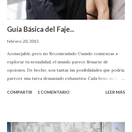
Guía Básica del Faje...
febrero 20, 2015
Aconsejable..pero no Recomendado Cuando comienzas a
explorar tu sexualidad, el mundo parece llenarse de
opciones. De hecho, son tantas las posibilidades que podría
parecer una tarea demasiado exhaustiva. Cada beso incita
algo nuevo y cada roce de tu piel contra la suya estimula
COMPARTIR
1 COMENTARIO
LEER MÁS
partes de ti que jamás hubieras imaginado. El problema es
que se supone que deberías saber todo sobre el sexo
incluso antes de haberlo experimentado. Es como si la vida
esperara que estés lista para lo que sea cuando aún no
conoces ni la mitad de lo que deberías saber. Pero incluso