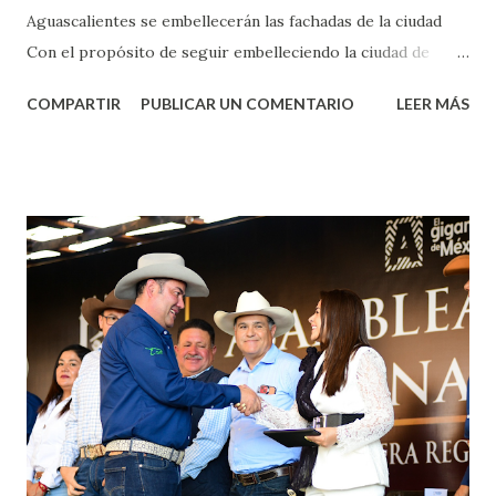
Aguascalientes se embellecerán las fachadas de la ciudad
Con el propósito de seguir embelleciendo la ciudad de
Aguascalientes, la mañana de este jueves, el presidente
COMPARTIR
PUBLICAR UN COMENTARIO
LEER MÁS
municipal, Leo Montañez dio inicio al programa
¡Aguascalientes Pinta Bien!, a través del cual se pintarán
fachadas en diversos puntos de la capital, gracias a la suma
de esfuerzos entre Gobierno del Estado, la Fundación
Corazón Urbano y el Municipio capital. Leo Montañez
informó que en este programa se usarán cerca de 90 mil
metros cuadrados de pintura, para dar inicio en la calle
Nieto, entre Jesús F. Elizondo y la calle 22 de Octubre, con
lo que se aplicará pintura en 66 casas. Posteriormente se
llevará este programa a Villas de Nuestra Señora de la
Asunción, Avenida Alameda y Decreto 27 de Septiembre, en
los edificios FOVISSSTE Ojo de Agua, en la comunidad
Norias de Paso Hondo y en los edificios de...