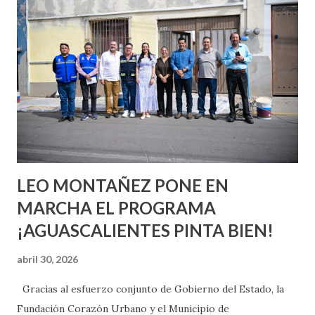
quienes ya han tenido relaciones sexuales no son expertos
o expertas en el tema. Siempre hay algo nuevo que
aprender y nuevas experiencias que conocer. Si eres una
chica y aún no has tenido relaciones sexuales, tal vez
pienses que el sexo será increíble y no puedas esperar para
experimentarlo, pero como cualquier persona con
experiencia te dirá, siempre es mejor cuando ambas partes
son suficientemen...
LEO MONTAÑEZ PONE EN
MARCHA EL PROGRAMA
¡AGUASCALIENTES PINTA BIEN!
abril 30, 2026
Gracias al esfuerzo conjunto de Gobierno del Estado, la
Fundación Corazón Urbano y el Municipio de