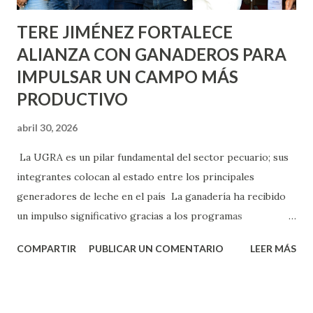
TERE JIMÉNEZ FORTALECE
ALIANZA CON GANADEROS PARA
IMPULSAR UN CAMPO MÁS
PRODUCTIVO
abril 30, 2026
La UGRA es un pilar fundamental del sector pecuario; sus
integrantes colocan al estado entre los principales
generadores de leche en el país La ganadería ha recibido
un impulso significativo gracias a los programas
implementados por la gobernadora Como una clara
COMPARTIR
PUBLICAR UN COMENTARIO
LEER MÁS
muestra de su respaldo firme y decidido al campo, la
gobernadora Tere Jiménez clausuró la Asamblea General
Ordinaria de la Unión Ganadera Regional de Aguascalientes