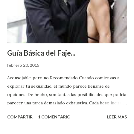
Guía Básica del Faje...
febrero 20, 2015
Aconsejable..pero no Recomendado Cuando comienzas a
explorar tu sexualidad, el mundo parece llenarse de
opciones. De hecho, son tantas las posibilidades que podría
parecer una tarea demasiado exhaustiva. Cada beso incita
algo nuevo y cada roce de tu piel contra la suya estimula
COMPARTIR
1 COMENTARIO
LEER MÁS
partes de ti que jamás hubieras imaginado. El problema es
que se supone que deberías saber todo sobre el sexo