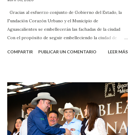
Gracias al esfuerzo conjunto de Gobierno del Estado, la
Fundación Corazón Urbano y el Municipio de
Aguascalientes se embellecerán las fachadas de la ciudad
Con el propósito de seguir embelleciendo la ciudad de
Aguascalientes, la mañana de este jueves, el presidente
COMPARTIR
PUBLICAR UN COMENTARIO
LEER MÁS
municipal, Leo Montañez dio inicio al programa
¡Aguascalientes Pinta Bien!, a través del cual se pintarán
fachadas en diversos puntos de la capital, gracias a la suma
de esfuerzos entre Gobierno del Estado, la Fundación
Corazón Urbano y el Municipio capital. Leo Montañez
informó que en este programa se usarán cerca de 90 mil
metros cuadrados de pintura, para dar inicio en la calle
Nieto, entre Jesús F. Elizondo y la calle 22 de Octubre, con
lo que se aplicará pintura en 66 casas. Posteriormente se
llevará este programa a Villas de Nuestra Señora de la