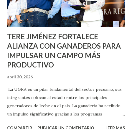
Asunción, Avenida Alameda y Decreto 27 de Septiembre, en
los edificios FOVISSSTE Ojo de Agua, en la comunidad
Norias de Paso Hondo y en los edificios de...
TERE JIMÉNEZ FORTALECE
ALIANZA CON GANADEROS PARA
IMPULSAR UN CAMPO MÁS
PRODUCTIVO
abril 30, 2026
La UGRA es un pilar fundamental del sector pecuario; sus
integrantes colocan al estado entre los principales
generadores de leche en el país La ganadería ha recibido
un impulso significativo gracias a los programas
implementados por la gobernadora Como una clara
COMPARTIR
PUBLICAR UN COMENTARIO
LEER MÁS
muestra de su respaldo firme y decidido al campo, la