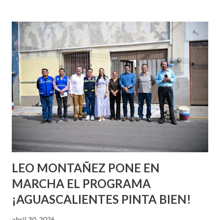
incluso antes de haberlo experimentado. Es como si la vida
esperara que estés lista para lo que sea cuando aún no
conoces ni la mitad de lo que deberías saber. Pero incluso
quienes ya han tenido relaciones sexuales no son expertos
o expertas en el tema. Siempre hay algo nuevo que
aprender y nuevas experiencias que conocer. Si eres una
chica y aún no has tenido relaciones sexuales, tal vez
pienses que el sexo será increíble y no puedas esperar para
experimentarlo, pero como cualquier persona con
experiencia te dirá, siempre es mejor cuando ambas partes
son suficientemen...
LEO MONTAÑEZ PONE EN
MARCHA EL PROGRAMA
¡AGUASCALIENTES PINTA BIEN!
abril 30, 2026