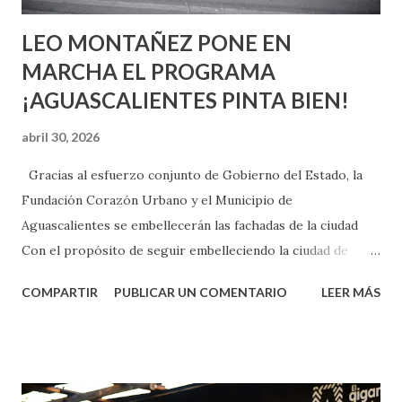
LEO MONTAÑEZ PONE EN
MARCHA EL PROGRAMA
¡AGUASCALIENTES PINTA BIEN!
abril 30, 2026
Gracias al esfuerzo conjunto de Gobierno del Estado, la
Fundación Corazón Urbano y el Municipio de
Aguascalientes se embellecerán las fachadas de la ciudad
Con el propósito de seguir embelleciendo la ciudad de
Aguascalientes, la mañana de este jueves, el presidente
COMPARTIR
PUBLICAR UN COMENTARIO
LEER MÁS
municipal, Leo Montañez dio inicio al programa
¡Aguascalientes Pinta Bien!, a través del cual se pintarán
fachadas en diversos puntos de la capital, gracias a la suma
de esfuerzos entre Gobierno del Estado, la Fundación
Corazón Urbano y el Municipio capital. Leo Montañez