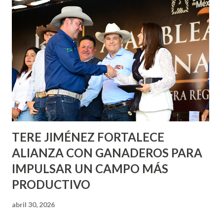
informó que en este programa se usarán cerca de 90 mil
metros cuadrados de pintura, para dar inicio en la calle
Nieto, entre Jesús F. Elizondo y la calle 22 de Octubre, con
lo que se aplicará pintura en 66 casas. Posteriormente se
llevará este programa a Villas de Nuestra Señora de la
Asunción, Avenida Alameda y Decreto 27 de Septiembre, en
los edificios FOVISSSTE Ojo de Agua, en la comunidad
Norias de Paso Hondo y en los edificios de...
TERE JIMÉNEZ FORTALECE
ALIANZA CON GANADEROS PARA
IMPULSAR UN CAMPO MÁS
PRODUCTIVO
abril 30, 2026