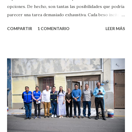
opciones. De hecho, son tantas las posibilidades que podría
parecer una tarea demasiado exhaustiva. Cada beso incita
algo nuevo y cada roce de tu piel contra la suya estimula
COMPARTIR
1 COMENTARIO
LEER MÁS
partes de ti que jamás hubieras imaginado. El problema es
que se supone que deberías saber todo sobre el sexo
incluso antes de haberlo experimentado. Es como si la vida
esperara que estés lista para lo que sea cuando aún no
conoces ni la mitad de lo que deberías saber. Pero incluso
quienes ya han tenido relaciones sexuales no son expertos
o expertas en el tema. Siempre hay algo nuevo que
aprender y nuevas experiencias que conocer. Si eres una
chica y aún no has tenido relaciones sexuales, tal vez
pienses que el sexo será increíble y no puedas esperar para
experimentarlo, pero como cualquier persona con
experiencia te dirá, siempre es mejor cuando ambas partes
son suficientemen...