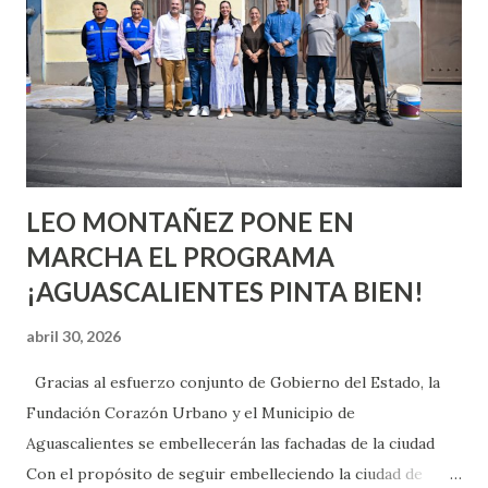
aprender y nuevas experiencias que conocer. Si eres una
chica y aún no has tenido relaciones sexuales, tal vez
pienses que el sexo será increíble y no puedas esperar para
experimentarlo, pero como cualquier persona con
experiencia te dirá, siempre es mejor cuando ambas partes
son suficientemen...
LEO MONTAÑEZ PONE EN
MARCHA EL PROGRAMA
¡AGUASCALIENTES PINTA BIEN!
abril 30, 2026
Gracias al esfuerzo conjunto de Gobierno del Estado, la
Fundación Corazón Urbano y el Municipio de
Aguascalientes se embellecerán las fachadas de la ciudad
Con el propósito de seguir embelleciendo la ciudad de