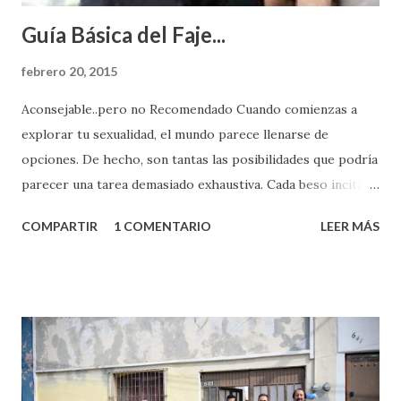
Guía Básica del Faje...
febrero 20, 2015
Aconsejable..pero no Recomendado Cuando comienzas a
explorar tu sexualidad, el mundo parece llenarse de
opciones. De hecho, son tantas las posibilidades que podría
parecer una tarea demasiado exhaustiva. Cada beso incita
algo nuevo y cada roce de tu piel contra la suya estimula
COMPARTIR
1 COMENTARIO
LEER MÁS
partes de ti que jamás hubieras imaginado. El problema es
que se supone que deberías saber todo sobre el sexo
incluso antes de haberlo experimentado. Es como si la vida
esperara que estés lista para lo que sea cuando aún no
conoces ni la mitad de lo que deberías saber. Pero incluso
quienes ya han tenido relaciones sexuales no son expertos
o expertas en el tema. Siempre hay algo nuevo que