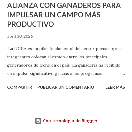
ALIANZA CON GANADEROS PARA
IMPULSAR UN CAMPO MÁS
PRODUCTIVO
abril 30, 2026
La UGRA es un pilar fundamental del sector pecuario; sus
integrantes colocan al estado entre los principales
generadores de leche en el país La ganadería ha recibido
un impulso significativo gracias a los programas
implementados por la gobernadora Como una clara
COMPARTIR
PUBLICAR UN COMENTARIO
LEER MÁS
muestra de su respaldo firme y decidido al campo, la
gobernadora Tere Jiménez clausuró la Asamblea General
Ordinaria de la Unión Ganadera Regional de Aguascalientes
(UGRA), realizada en la Isla San Marcos, donde reafirmó su
Con tecnología de Blogger
compromiso de trabajar de la mano con los productores
para consolidar una ganadería más fuerte, productiva y con