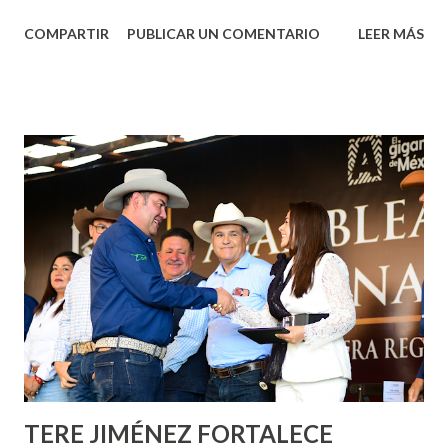
Aguascalientes, la mañana de este jueves, el presidente
COMPARTIR
PUBLICAR UN COMENTARIO
LEER MÁS
municipal, Leo Montañez dio inicio al programa
¡Aguascalientes Pinta Bien!, a través del cual se pintarán
fachadas en diversos puntos de la capital, gracias a la suma
de esfuerzos entre Gobierno del Estado, la Fundación
Corazón Urbano y el Municipio capital. Leo Montañez
informó que en este programa se usarán cerca de 90 mil
metros cuadrados de pintura, para dar inicio en la calle
Nieto, entre Jesús F. Elizondo y la calle 22 de Octubre, con
lo que se aplicará pintura en 66 casas. Posteriormente se
llevará este programa a Villas de Nuestra Señora de la
Asunción, Avenida Alameda y Decreto 27 de Septiembre, en
los edificios FOVISSSTE Ojo de Agua, en la comunidad
Norias de Paso Hondo y en los edificios de...
TERE JIMÉNEZ FORTALECE