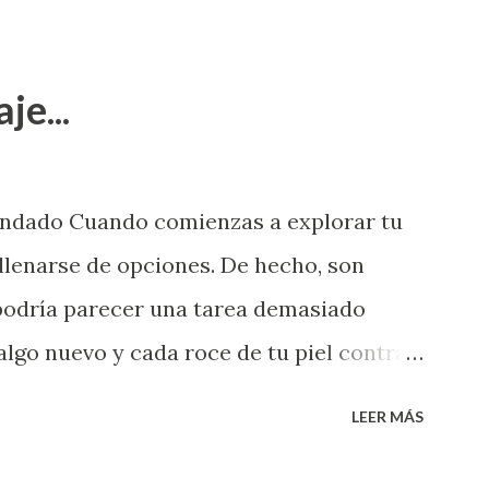
je...
endado Cuando comienzas a explorar tu
llenarse de opciones. De hecho, son
 podría parecer una tarea demasiado
algo nuevo y cada roce de tu piel contra
i que jamás hubieras imaginado. El
LEER MÁS
e deberías saber todo sobre el sexo
erimentado. Es como si la vida esperara