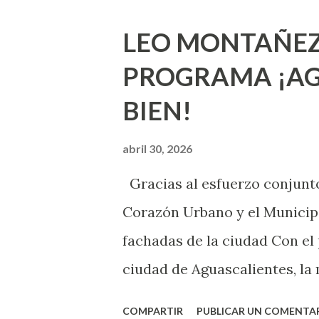
que estés lista para lo que s
LEO MONTAÑEZ
lo que deberías saber. Pero 
PROGRAMA ¡AG
sexuales no son expertos o e
BIEN!
nuevo que aprender y nuevas
chica y aún no has tenido rel
abril 30, 2026
sexo será increíble y no pue
Gracias al esfuerzo conjunto
como cualquier persona con e
Corazón Urbano y el Municipi
cuando ambas partes son sufi
fachadas de la ciudad Con el
ciudad de Aguascalientes, la 
municipal, Leo Montañez dio
COMPARTIR
PUBLICAR UN COMENTA