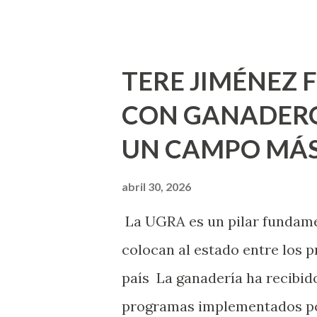
Pinta Bien!, a través del cua
de la capital, gracias a la s
Estado, la Fundación Corazón
TERE JIMÉNEZ 
Montañez informó que en est
CON GANADERO
metros cuadrados de pintura, 
UN CAMPO MÁS
Jesús F. Elizondo y la calle 2
pintura en 66 casas. Posterio
abril 30, 2026
de Nuestra Señora de la Asu
La UGRA es un pilar fundamen
Septiembre, en los edificios
colocan al estado entre los p
Norias de Paso Hondo y en los 
país La ganadería ha recibido
programas implementados po