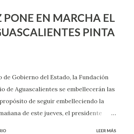
ea cuando aún no conoces ni la mitad de
 PONE EN MARCHA EL
incluso quienes ya han tenido relaciones
UASCALIENTES PINTA
xpertas en el tema. Siempre hay algo
 experiencias que conocer. Si eres una
aciones sexuales, tal vez pienses que el
das esperar para experimentarlo, pero
 de Gobierno del Estado, la Fundación
xperiencia te dirá, siempre es mejor
o de Aguascalientes se embellecerán las
cientemen...
 propósito de seguir embelleciendo la
mañana de este jueves, el presidente
 inicio al programa ¡Aguascalientes
RIO
LEER MÁS