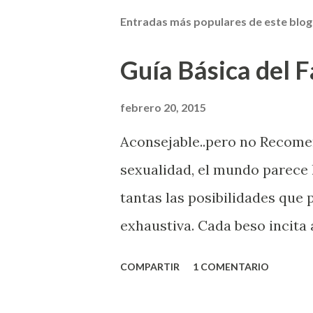
Entradas más populares de este blog
Guía Básica del Fa
febrero 20, 2015
Aconsejable..pero no Recom
sexualidad, el mundo parece 
tantas las posibilidades que
exhaustiva. Cada beso incita 
la suya estimula partes de t
COMPARTIR
1 COMENTARIO
problema es que se supone qu
incluso antes de haberlo exp