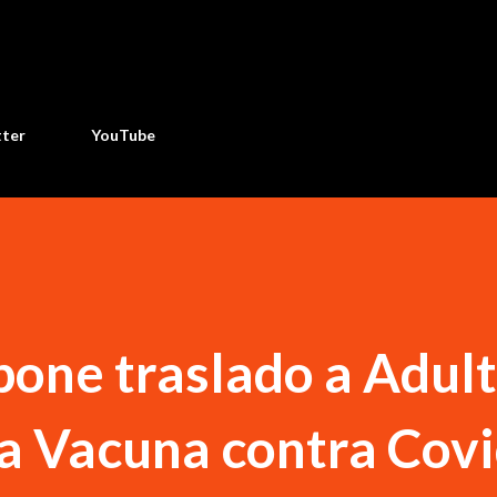
Ir al contenido principal
tter
YouTube
pone traslado a Adul
a Vacuna contra Cov