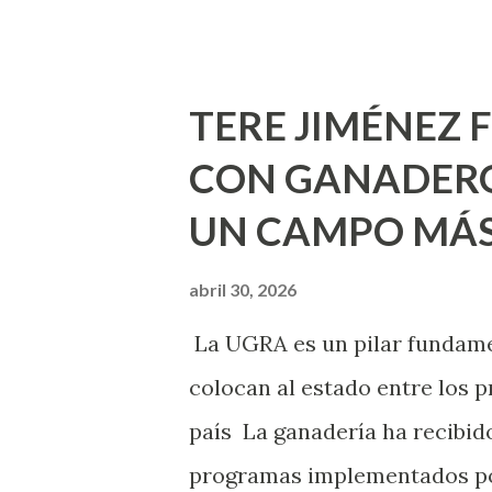
Pinta Bien!, a través del cua
de la capital, gracias a la s
Estado, la Fundación Corazón
TERE JIMÉNEZ 
Montañez informó que en est
CON GANADERO
metros cuadrados de pintura, 
UN CAMPO MÁS
Jesús F. Elizondo y la calle 2
pintura en 66 casas. Posterio
abril 30, 2026
de Nuestra Señora de la Asu
La UGRA es un pilar fundamen
Septiembre, en los edificios
colocan al estado entre los p
Norias de Paso Hondo y en los 
país La ganadería ha recibido
programas implementados po