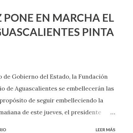
ea cuando aún no conoces ni la mitad de
 PONE EN MARCHA EL
incluso quienes ya han tenido relaciones
UASCALIENTES PINTA
xpertas en el tema. Siempre hay algo
 experiencias que conocer. Si eres una
aciones sexuales, tal vez pienses que el
das esperar para experimentarlo, pero
 de Gobierno del Estado, la Fundación
xperiencia te dirá, siempre es mejor
o de Aguascalientes se embellecerán las
cientemen...
 propósito de seguir embelleciendo la
mañana de este jueves, el presidente
 inicio al programa ¡Aguascalientes
RIO
LEER MÁS