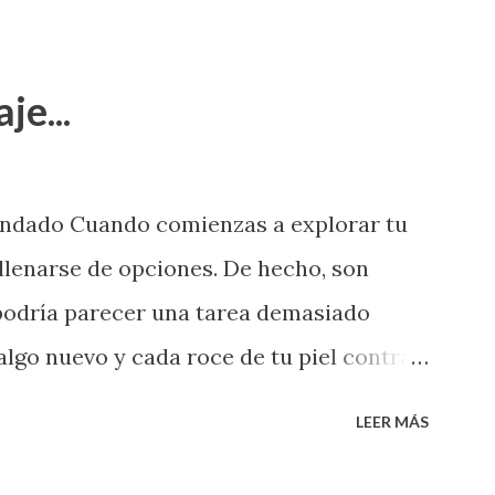
je...
endado Cuando comienzas a explorar tu
llenarse de opciones. De hecho, son
 podría parecer una tarea demasiado
algo nuevo y cada roce de tu piel contra
i que jamás hubieras imaginado. El
LEER MÁS
e deberías saber todo sobre el sexo
erimentado. Es como si la vida esperara