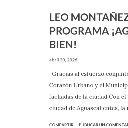
que estés lista para lo que s
LEO MONTAÑEZ
lo que deberías saber. Pero 
PROGRAMA ¡AG
sexuales no son expertos o e
BIEN!
nuevo que aprender y nuevas
chica y aún no has tenido rel
abril 30, 2026
sexo será increíble y no pue
Gracias al esfuerzo conjunto
como cualquier persona con e
Corazón Urbano y el Municipi
cuando ambas partes son sufi
fachadas de la ciudad Con el
ciudad de Aguascalientes, la 
municipal, Leo Montañez dio
COMPARTIR
PUBLICAR UN COMENTA