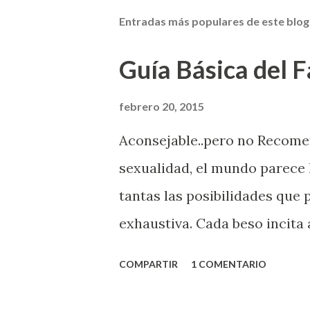
Entradas más populares de este blog
Guía Básica del Fa
febrero 20, 2015
Aconsejable..pero no Recom
sexualidad, el mundo parece 
tantas las posibilidades que
exhaustiva. Cada beso incita 
la suya estimula partes de t
COMPARTIR
1 COMENTARIO
problema es que se supone qu
incluso antes de haberlo exp