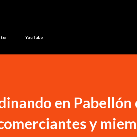
Ir al contenido principal
tter
YouTube
dinando en Pabellón 
 comerciantes y mie