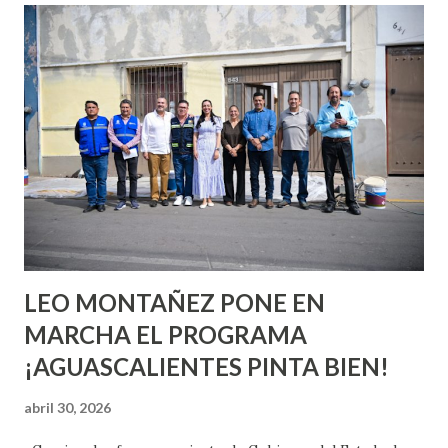
conoces ni la mitad de lo que deberías saber. Pero incluso
quienes ya han tenido relaciones sexuales no son expertos
o expertas en el tema. Siempre hay algo nuevo que
aprender y nuevas experiencias que conocer. Si eres una
chica y aún no has tenido relaciones sexuales, tal vez
pienses que el sexo será increíble y no puedas esperar para
experimentarlo, pero como cualquier persona con
experiencia te dirá, siempre es mejor cuando ambas partes
son suficientemen...
LEO MONTAÑEZ PONE EN
MARCHA EL PROGRAMA
¡AGUASCALIENTES PINTA BIEN!
abril 30, 2026