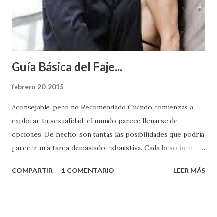
Guía Básica del Faje...
febrero 20, 2015
Aconsejable..pero no Recomendado Cuando comienzas a
explorar tu sexualidad, el mundo parece llenarse de
opciones. De hecho, son tantas las posibilidades que podría
parecer una tarea demasiado exhaustiva. Cada beso incita
algo nuevo y cada roce de tu piel contra la suya estimula
COMPARTIR
1 COMENTARIO
LEER MÁS
partes de ti que jamás hubieras imaginado. El problema es
que se supone que deberías saber todo sobre el sexo
incluso antes de haberlo experimentado. Es como si la vida
esperara que estés lista para lo que sea cuando aún no