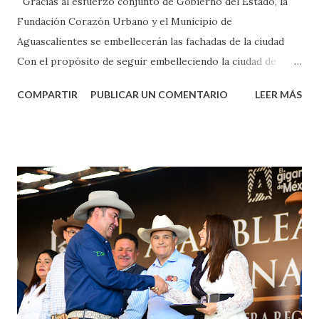
Gracias al esfuerzo conjunto de Gobierno del Estado, la
Fundación Corazón Urbano y el Municipio de
Aguascalientes se embellecerán las fachadas de la ciudad
Con el propósito de seguir embelleciendo la ciudad de
Aguascalientes, la mañana de este jueves, el presidente
COMPARTIR
PUBLICAR UN COMENTARIO
LEER MÁS
municipal, Leo Montañez dio inicio al programa
¡Aguascalientes Pinta Bien!, a través del cual se pintarán
fachadas en diversos puntos de la capital, gracias a la suma
de esfuerzos entre Gobierno del Estado, la Fundación
Corazón Urbano y el Municipio capital. Leo Montañez
informó que en este programa se usarán cerca de 90 mil
metros cuadrados de pintura, para dar inicio en la calle
Nieto, entre Jesús F. Elizondo y la calle 22 de Octubre, con
lo que se aplicará pintura en 66 casas. Posteriormente se
llevará este programa a Villas de Nuestra Señora de la
Asunción, Avenida Alameda y Decreto 27 de Septiembre, en