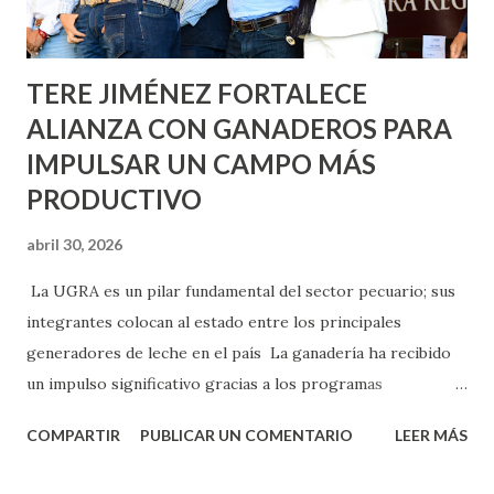
los edificios FOVISSSTE Ojo de Agua, en la comunidad
Norias de Paso Hondo y en los edificios de...
TERE JIMÉNEZ FORTALECE
ALIANZA CON GANADEROS PARA
IMPULSAR UN CAMPO MÁS
PRODUCTIVO
abril 30, 2026
La UGRA es un pilar fundamental del sector pecuario; sus
integrantes colocan al estado entre los principales
generadores de leche en el país La ganadería ha recibido
un impulso significativo gracias a los programas
implementados por la gobernadora Como una clara
COMPARTIR
PUBLICAR UN COMENTARIO
LEER MÁS
muestra de su respaldo firme y decidido al campo, la
gobernadora Tere Jiménez clausuró la Asamblea General