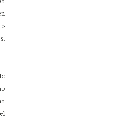
ón
en
to
s.
de
mo
ón
el