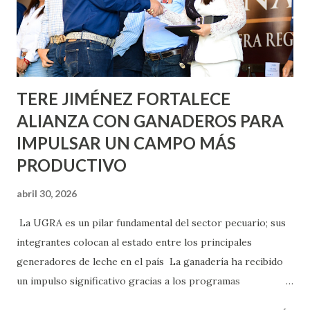
llevará este programa a Villas de Nuestra Señora de la
Asunción, Avenida Alameda y Decreto 27 de Septiembre, en
los edificios FOVISSSTE Ojo de Agua, en la comunidad
Norias de Paso Hondo y en los edificios de...
TERE JIMÉNEZ FORTALECE
ALIANZA CON GANADEROS PARA
IMPULSAR UN CAMPO MÁS
PRODUCTIVO
abril 30, 2026
La UGRA es un pilar fundamental del sector pecuario; sus
integrantes colocan al estado entre los principales
generadores de leche en el país La ganadería ha recibido
un impulso significativo gracias a los programas
implementados por la gobernadora Como una clara