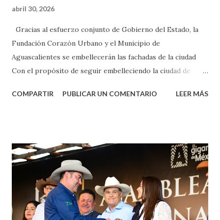
abril 30, 2026
Gracias al esfuerzo conjunto de Gobierno del Estado, la
Fundación Corazón Urbano y el Municipio de
Aguascalientes se embellecerán las fachadas de la ciudad
Con el propósito de seguir embelleciendo la ciudad de
Aguascalientes, la mañana de este jueves, el presidente
COMPARTIR
PUBLICAR UN COMENTARIO
LEER MÁS
municipal, Leo Montañez dio inicio al programa
¡Aguascalientes Pinta Bien!, a través del cual se pintarán
fachadas en diversos puntos de la capital, gracias a la suma
de esfuerzos entre Gobierno del Estado, la Fundación
Corazón Urbano y el Municipio capital. Leo Montañez
informó que en este programa se usarán cerca de 90 mil
metros cuadrados de pintura, para dar inicio en la calle
Nieto, entre Jesús F. Elizondo y la calle 22 de Octubre, con
lo que se aplicará pintura en 66 casas. Posteriormente se