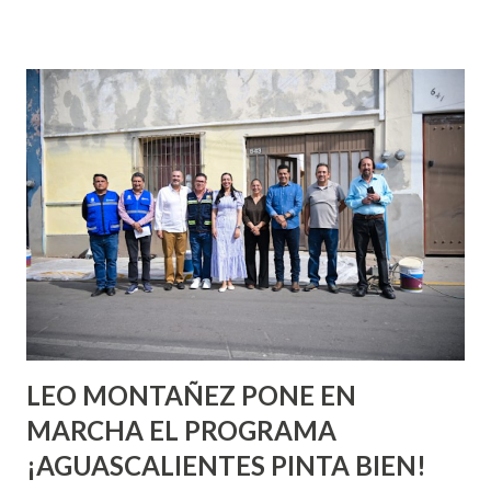
incluso antes de haberlo experimentado. Es como si la vida
esperara que estés lista para lo que sea cuando aún no
conoces ni la mitad de lo que deberías saber. Pero incluso
quienes ya han tenido relaciones sexuales no son expertos
o expertas en el tema. Siempre hay algo nuevo que
aprender y nuevas experiencias que conocer. Si eres una
chica y aún no has tenido relaciones sexuales, tal vez
pienses que el sexo será increíble y no puedas esperar para
experimentarlo, pero como cualquier persona con
experiencia te dirá, siempre es mejor cuando ambas partes
son suficientemen...
LEO MONTAÑEZ PONE EN
MARCHA EL PROGRAMA
¡AGUASCALIENTES PINTA BIEN!