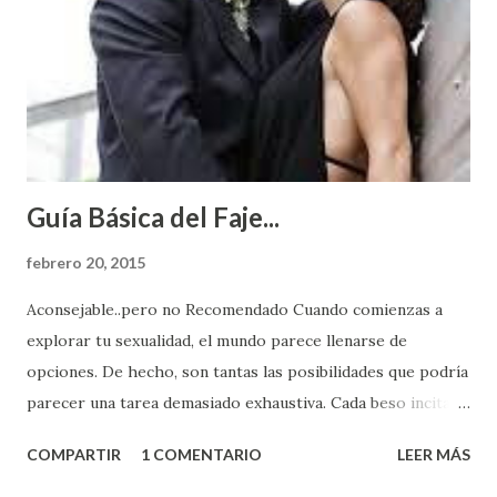
Guía Básica del Faje...
febrero 20, 2015
Aconsejable..pero no Recomendado Cuando comienzas a
explorar tu sexualidad, el mundo parece llenarse de
opciones. De hecho, son tantas las posibilidades que podría
parecer una tarea demasiado exhaustiva. Cada beso incita
algo nuevo y cada roce de tu piel contra la suya estimula
COMPARTIR
1 COMENTARIO
LEER MÁS
partes de ti que jamás hubieras imaginado. El problema es
que se supone que deberías saber todo sobre el sexo