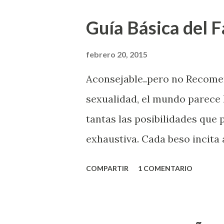
Guía Básica del Fa
febrero 20, 2015
Aconsejable..pero no Recom
sexualidad, el mundo parece 
tantas las posibilidades que
exhaustiva. Cada beso incita 
la suya estimula partes de t
COMPARTIR
1 COMENTARIO
problema es que se supone qu
incluso antes de haberlo exp
que estés lista para lo que s