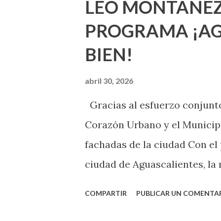
LEO MONTAÑEZ
lo que deberías saber. Pero 
PROGRAMA ¡AG
sexuales no son expertos o e
BIEN!
nuevo que aprender y nuevas
chica y aún no has tenido rel
abril 30, 2026
sexo será increíble y no pue
Gracias al esfuerzo conjunto
como cualquier persona con e
Corazón Urbano y el Municipi
cuando ambas partes son sufi
fachadas de la ciudad Con el
ciudad de Aguascalientes, la 
municipal, Leo Montañez dio
COMPARTIR
PUBLICAR UN COMENTA
Pinta Bien!, a través del cua