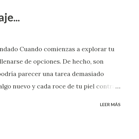
je...
endado Cuando comienzas a explorar tu
llenarse de opciones. De hecho, son
 podría parecer una tarea demasiado
algo nuevo y cada roce de tu piel contra
i que jamás hubieras imaginado. El
LEER MÁS
e deberías saber todo sobre el sexo
erimentado. Es como si la vida esperara
ea cuando aún no conoces ni la mitad de