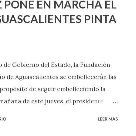
 PONE EN MARCHA EL
incluso quienes ya han tenido relaciones
UASCALIENTES PINTA
xpertas en el tema. Siempre hay algo
 experiencias que conocer. Si eres una
aciones sexuales, tal vez pienses que el
das esperar para experimentarlo, pero
 de Gobierno del Estado, la Fundación
xperiencia te dirá, siempre es mejor
o de Aguascalientes se embellecerán las
cientemen...
 propósito de seguir embelleciendo la
mañana de este jueves, el presidente
 inicio al programa ¡Aguascalientes
RIO
LEER MÁS
l se pintarán fachadas en diversos puntos