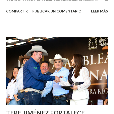
Aguascalientes, la mañana de este jueves, el presidente
COMPARTIR
PUBLICAR UN COMENTARIO
LEER MÁS
municipal, Leo Montañez dio inicio al programa
¡Aguascalientes Pinta Bien!, a través del cual se pintarán
fachadas en diversos puntos de la capital, gracias a la suma
de esfuerzos entre Gobierno del Estado, la Fundación
Corazón Urbano y el Municipio capital. Leo Montañez
informó que en este programa se usarán cerca de 90 mil
metros cuadrados de pintura, para dar inicio en la calle
Nieto, entre Jesús F. Elizondo y la calle 22 de Octubre, con
lo que se aplicará pintura en 66 casas. Posteriormente se
llevará este programa a Villas de Nuestra Señora de la
Asunción, Avenida Alameda y Decreto 27 de Septiembre, en
los edificios FOVISSSTE Ojo de Agua, en la comunidad
Norias de Paso Hondo y en los edificios de...
TERE JIMÉNEZ FORTALECE