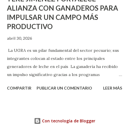
ALIANZA CON GANADEROS PARA
IMPULSAR UN CAMPO MÁS
PRODUCTIVO
abril 30, 2026
La UGRA es un pilar fundamental del sector pecuario; sus
integrantes colocan al estado entre los principales
generadores de leche en el país La ganadería ha recibido
un impulso significativo gracias a los programas
implementados por la gobernadora Como una clara
COMPARTIR
PUBLICAR UN COMENTARIO
LEER MÁS
muestra de su respaldo firme y decidido al campo, la
gobernadora Tere Jiménez clausuró la Asamblea General
Ordinaria de la Unión Ganadera Regional de Aguascalientes
(UGRA), realizada en la Isla San Marcos, donde reafirmó su
Con tecnología de Blogger
compromiso de trabajar de la mano con los productores