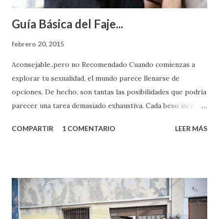
Guía Básica del Faje...
febrero 20, 2015
Aconsejable..pero no Recomendado Cuando comienzas a
explorar tu sexualidad, el mundo parece llenarse de
opciones. De hecho, son tantas las posibilidades que podría
parecer una tarea demasiado exhaustiva. Cada beso incita
algo nuevo y cada roce de tu piel contra la suya estimula
COMPARTIR
1 COMENTARIO
LEER MÁS
partes de ti que jamás hubieras imaginado. El problema es
que se supone que deberías saber todo sobre el sexo
incluso antes de haberlo experimentado. Es como si la vida
esperara que estés lista para lo que sea cuando aún no
conoces ni la mitad de lo que deberías saber. Pero incluso
quienes ya han tenido relaciones sexuales no son expertos
o expertas en el tema. Siempre hay algo nuevo que