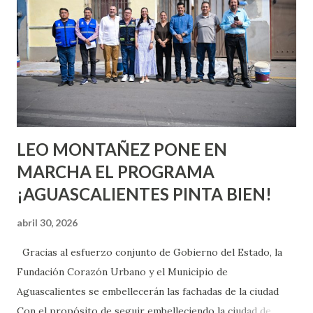
aprender y nuevas experiencias que conocer. Si eres una
chica y aún no has tenido relaciones sexuales, tal vez
pienses que el sexo será increíble y no puedas esperar para
experimentarlo, pero como cualquier persona con
experiencia te dirá, siempre es mejor cuando ambas partes
son suficientemen...
LEO MONTAÑEZ PONE EN
MARCHA EL PROGRAMA
¡AGUASCALIENTES PINTA BIEN!
abril 30, 2026
Gracias al esfuerzo conjunto de Gobierno del Estado, la
Fundación Corazón Urbano y el Municipio de
Aguascalientes se embellecerán las fachadas de la ciudad
Con el propósito de seguir embelleciendo la ciudad de