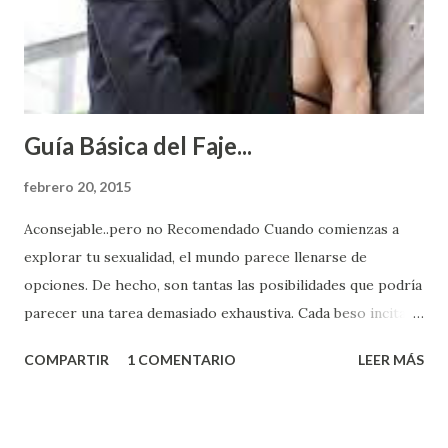
Guía Básica del Faje...
febrero 20, 2015
Aconsejable..pero no Recomendado Cuando comienzas a
explorar tu sexualidad, el mundo parece llenarse de
opciones. De hecho, son tantas las posibilidades que podría
parecer una tarea demasiado exhaustiva. Cada beso incita
algo nuevo y cada roce de tu piel contra la suya estimula
COMPARTIR
1 COMENTARIO
LEER MÁS
partes de ti que jamás hubieras imaginado. El problema es
que se supone que deberías saber todo sobre el sexo
incluso antes de haberlo experimentado. Es como si la vida