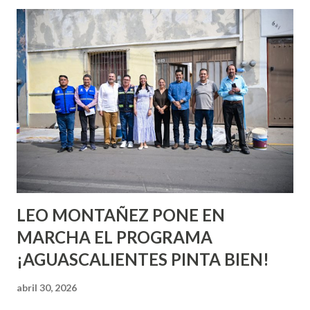
esperara que estés lista para lo que sea cuando aún no
conoces ni la mitad de lo que deberías saber. Pero incluso
quienes ya han tenido relaciones sexuales no son expertos
o expertas en el tema. Siempre hay algo nuevo que
aprender y nuevas experiencias que conocer. Si eres una
chica y aún no has tenido relaciones sexuales, tal vez
pienses que el sexo será increíble y no puedas esperar para
experimentarlo, pero como cualquier persona con
experiencia te dirá, siempre es mejor cuando ambas partes
son suficientemen...
LEO MONTAÑEZ PONE EN
MARCHA EL PROGRAMA
¡AGUASCALIENTES PINTA BIEN!
abril 30, 2026