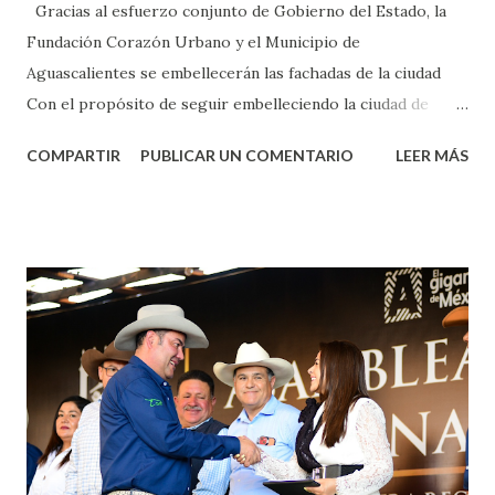
Gracias al esfuerzo conjunto de Gobierno del Estado, la
Fundación Corazón Urbano y el Municipio de
Aguascalientes se embellecerán las fachadas de la ciudad
Con el propósito de seguir embelleciendo la ciudad de
Aguascalientes, la mañana de este jueves, el presidente
COMPARTIR
PUBLICAR UN COMENTARIO
LEER MÁS
municipal, Leo Montañez dio inicio al programa
¡Aguascalientes Pinta Bien!, a través del cual se pintarán
fachadas en diversos puntos de la capital, gracias a la suma
de esfuerzos entre Gobierno del Estado, la Fundación
Corazón Urbano y el Municipio capital. Leo Montañez
informó que en este programa se usarán cerca de 90 mil
metros cuadrados de pintura, para dar inicio en la calle
Nieto, entre Jesús F. Elizondo y la calle 22 de Octubre, con
lo que se aplicará pintura en 66 casas. Posteriormente se
llevará este programa a Villas de Nuestra Señora de la
Asunción, Avenida Alameda y Decreto 27 de Septiembre, en