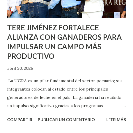
los edificios FOVISSSTE Ojo de Agua, en la comunidad
Norias de Paso Hondo y en los edificios de...
TERE JIMÉNEZ FORTALECE
ALIANZA CON GANADEROS PARA
IMPULSAR UN CAMPO MÁS
PRODUCTIVO
abril 30, 2026
La UGRA es un pilar fundamental del sector pecuario; sus
integrantes colocan al estado entre los principales
generadores de leche en el país La ganadería ha recibido
un impulso significativo gracias a los programas
implementados por la gobernadora Como una clara
COMPARTIR
PUBLICAR UN COMENTARIO
LEER MÁS
muestra de su respaldo firme y decidido al campo, la
gobernadora Tere Jiménez clausuró la Asamblea General