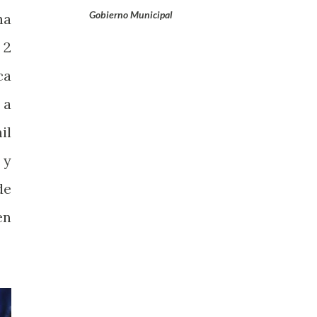
Gobierno Municipal
ha
 2
ca
 a
il
 y
de
en