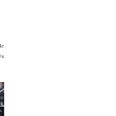
de
és