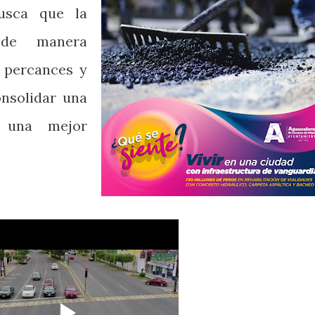
usca que la
 de manera
r percances y
onsolidar una
 una mejor