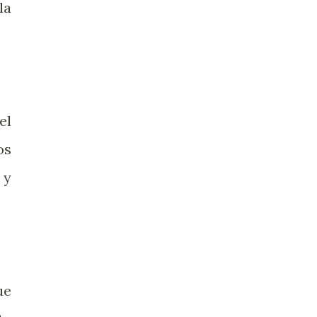
la
el
os
 y
ue