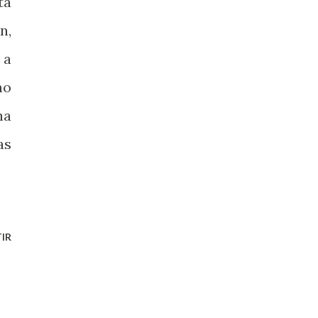
ta
n,
 a
no
ha
as
IR