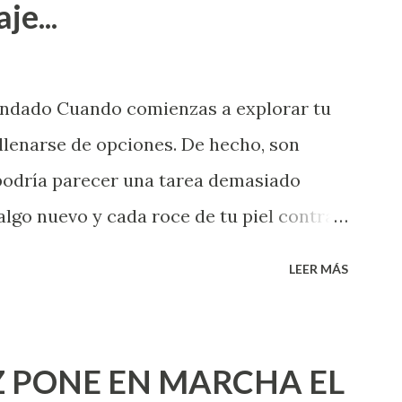
je...
endado Cuando comienzas a explorar tu
llenarse de opciones. De hecho, son
 podría parecer una tarea demasiado
algo nuevo y cada roce de tu piel contra
i que jamás hubieras imaginado. El
LEER MÁS
e deberías saber todo sobre el sexo
erimentado. Es como si la vida esperara
ea cuando aún no conoces ni la mitad de
 PONE EN MARCHA EL
incluso quienes ya han tenido relaciones