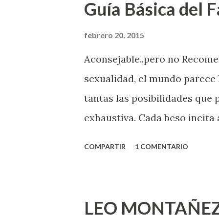
Guía Básica del Fa
febrero 20, 2015
Aconsejable..pero no Recom
sexualidad, el mundo parece 
tantas las posibilidades que
exhaustiva. Cada beso incita 
la suya estimula partes de t
COMPARTIR
1 COMENTARIO
problema es que se supone qu
incluso antes de haberlo exp
que estés lista para lo que s
LEO MONTAÑEZ
lo que deberías saber. Pero 