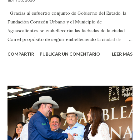
Gracias al esfuerzo conjunto de Gobierno del Estado, la
Fundación Corazón Urbano y el Municipio de
Aguascalientes se embellecerán las fachadas de la ciudad
Con el propósito de seguir embelleciendo la ciudad de
Aguascalientes, la mañana de este jueves, el presidente
COMPARTIR
PUBLICAR UN COMENTARIO
LEER MÁS
municipal, Leo Montañez dio inicio al programa
¡Aguascalientes Pinta Bien!, a través del cual se pintarán
fachadas en diversos puntos de la capital, gracias a la suma
de esfuerzos entre Gobierno del Estado, la Fundación
Corazón Urbano y el Municipio capital. Leo Montañez
informó que en este programa se usarán cerca de 90 mil
metros cuadrados de pintura, para dar inicio en la calle
Nieto, entre Jesús F. Elizondo y la calle 22 de Octubre, con
lo que se aplicará pintura en 66 casas. Posteriormente se
llevará este programa a Villas de Nuestra Señora de la