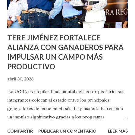
Asunción, Avenida Alameda y Decreto 27 de Septiembre, en
los edificios FOVISSSTE Ojo de Agua, en la comunidad
Norias de Paso Hondo y en los edificios de...
TERE JIMÉNEZ FORTALECE
ALIANZA CON GANADEROS PARA
IMPULSAR UN CAMPO MÁS
PRODUCTIVO
abril 30, 2026
La UGRA es un pilar fundamental del sector pecuario; sus
integrantes colocan al estado entre los principales
generadores de leche en el país La ganadería ha recibido
un impulso significativo gracias a los programas
implementados por la gobernadora Como una clara
COMPARTIR
PUBLICAR UN COMENTARIO
LEER MÁS
muestra de su respaldo firme y decidido al campo, la