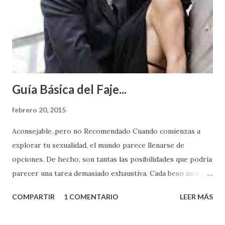
Guía Básica del Faje...
febrero 20, 2015
Aconsejable..pero no Recomendado Cuando comienzas a
explorar tu sexualidad, el mundo parece llenarse de
opciones. De hecho, son tantas las posibilidades que podría
parecer una tarea demasiado exhaustiva. Cada beso incita
algo nuevo y cada roce de tu piel contra la suya estimula
COMPARTIR
1 COMENTARIO
LEER MÁS
partes de ti que jamás hubieras imaginado. El problema es
que se supone que deberías saber todo sobre el sexo