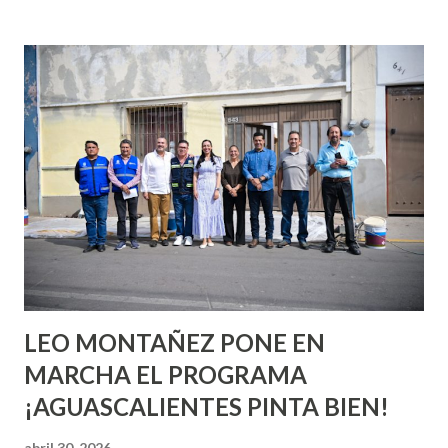
incluso antes de haberlo experimentado. Es como si la vida
esperara que estés lista para lo que sea cuando aún no
conoces ni la mitad de lo que deberías saber. Pero incluso
quienes ya han tenido relaciones sexuales no son expertos
o expertas en el tema. Siempre hay algo nuevo que
aprender y nuevas experiencias que conocer. Si eres una
chica y aún no has tenido relaciones sexuales, tal vez
pienses que el sexo será increíble y no puedas esperar para
experimentarlo, pero como cualquier persona con
experiencia te dirá, siempre es mejor cuando ambas partes
son suficientemen...
LEO MONTAÑEZ PONE EN
MARCHA EL PROGRAMA
¡AGUASCALIENTES PINTA BIEN!
abril 30, 2026