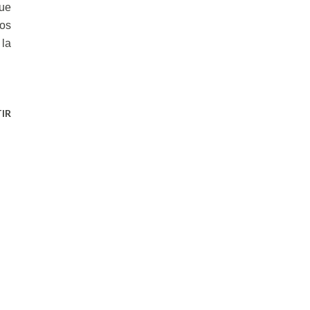
que
os
 la
IR