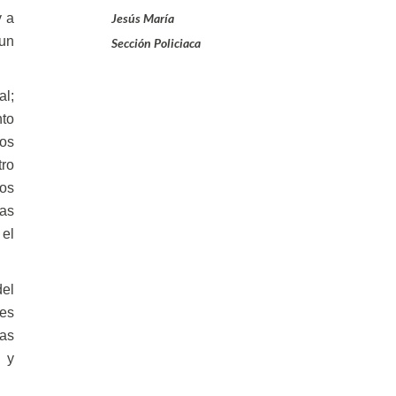
y a
Jesús María
 un
Sección Policiaca
al;
nto
os
ro
tos
as
 el
del
nes
tas
s y