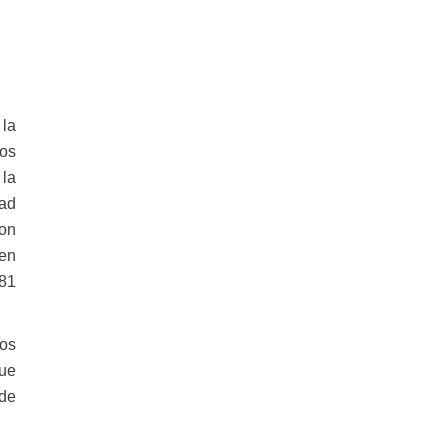
la
os
la
dad
ron
gen
81
mos
ue
 de