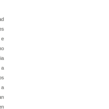
ad
es
 e
mo
ia
 a
os
 a
an
en