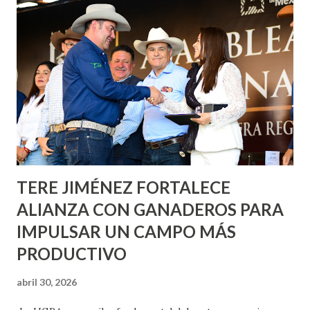
informó que en este programa se usarán cerca de 90 mil
metros cuadrados de pintura, para dar inicio en la calle
Nieto, entre Jesús F. Elizondo y la calle 22 de Octubre, con
lo que se aplicará pintura en 66 casas. Posteriormente se
llevará este programa a Villas de Nuestra Señora de la
Asunción, Avenida Alameda y Decreto 27 de Septiembre, en
los edificios FOVISSSTE Ojo de Agua, en la comunidad
Norias de Paso Hondo y en los edificios de...
TERE JIMÉNEZ FORTALECE
ALIANZA CON GANADEROS PARA
IMPULSAR UN CAMPO MÁS
PRODUCTIVO
abril 30, 2026