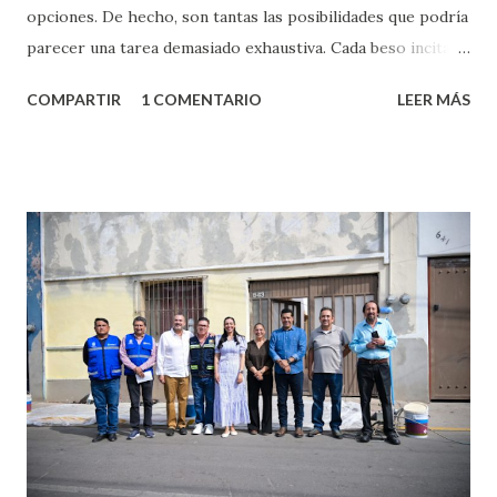
opciones. De hecho, son tantas las posibilidades que podría
parecer una tarea demasiado exhaustiva. Cada beso incita
algo nuevo y cada roce de tu piel contra la suya estimula
COMPARTIR
1 COMENTARIO
LEER MÁS
partes de ti que jamás hubieras imaginado. El problema es
que se supone que deberías saber todo sobre el sexo
incluso antes de haberlo experimentado. Es como si la vida
esperara que estés lista para lo que sea cuando aún no
conoces ni la mitad de lo que deberías saber. Pero incluso
quienes ya han tenido relaciones sexuales no son expertos
o expertas en el tema. Siempre hay algo nuevo que
aprender y nuevas experiencias que conocer. Si eres una
chica y aún no has tenido relaciones sexuales, tal vez
pienses que el sexo será increíble y no puedas esperar para
experimentarlo, pero como cualquier persona con
experiencia te dirá, siempre es mejor cuando ambas partes
son suficientemen...