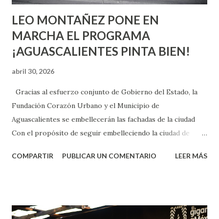
LEO MONTAÑEZ PONE EN
MARCHA EL PROGRAMA
¡AGUASCALIENTES PINTA BIEN!
abril 30, 2026
Gracias al esfuerzo conjunto de Gobierno del Estado, la
Fundación Corazón Urbano y el Municipio de
Aguascalientes se embellecerán las fachadas de la ciudad
Con el propósito de seguir embelleciendo la ciudad de
Aguascalientes, la mañana de este jueves, el presidente
COMPARTIR
PUBLICAR UN COMENTARIO
LEER MÁS
municipal, Leo Montañez dio inicio al programa
¡Aguascalientes Pinta Bien!, a través del cual se pintarán
fachadas en diversos puntos de la capital, gracias a la suma
de esfuerzos entre Gobierno del Estado, la Fundación
Corazón Urbano y el Municipio capital. Leo Montañez