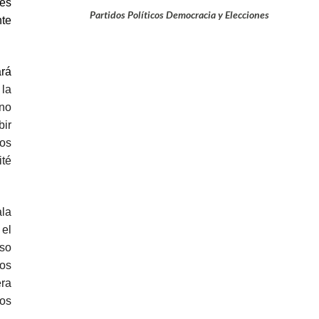
tes
Partidos Políticos Democracia y Elecciones
te
rá
 la
rno
ir
los
ité
la
 el
uso
los
ra
tos