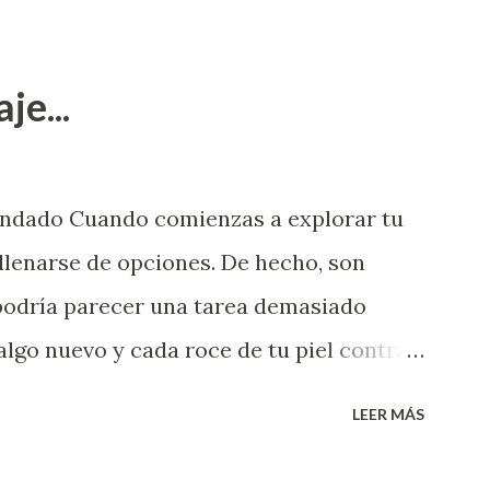
je...
endado Cuando comienzas a explorar tu
llenarse de opciones. De hecho, son
 podría parecer una tarea demasiado
algo nuevo y cada roce de tu piel contra
i que jamás hubieras imaginado. El
LEER MÁS
e deberías saber todo sobre el sexo
erimentado. Es como si la vida esperara