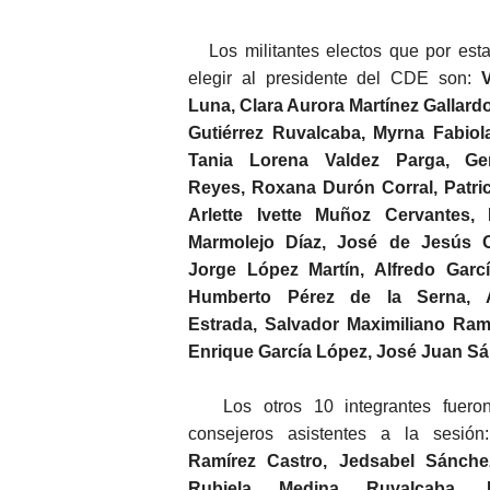
Los militantes electos que por estat
elegir al presidente del CDE son:
Luna, Clara Aurora Martínez Gallard
Gutiérrez Ruvalcaba, Myrna Fabiola
Tania Lorena Valdez Parga, Ge
Reyes, Roxana Durón Corral, Patric
Arlette Ivette Muñoz Cervantes,
Marmolejo Díaz, José de Jesús O
Jorge López Martín, Alfredo Garcí
Humberto Pérez de la Serna, A
Estrada, Salvador Maximiliano Ram
Enrique García López, José Juan S
Los otros 10 integrantes fueron 
consejeros asistentes a la sesió
Ramírez Castro, Jedsabel Sánche
Rubiela Medina Ruvalcaba, P