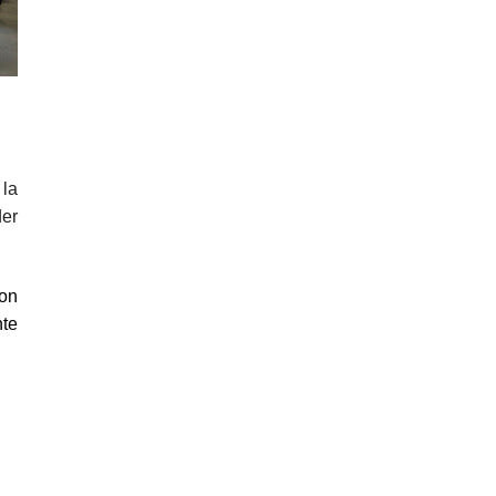
 la
der
ron
nte