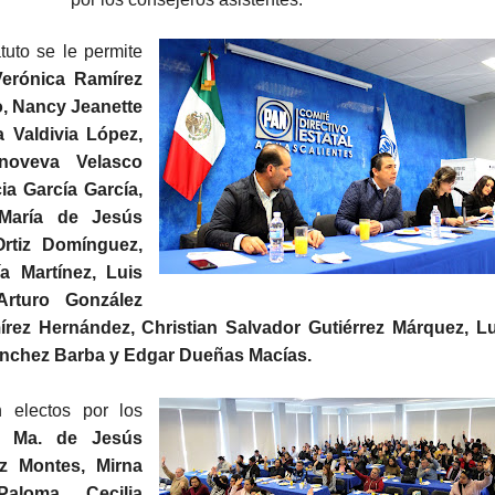
uto se le permite
Verónica Ramírez
o, Nancy Jeanette
 Valdivia López,
noveva Velasco
ia García García,
 María de Jesús
rtiz Domínguez,
a Martínez, Luis
rturo González
írez Hernández, Christian Salvador Gutiérrez Márquez, Lu
ánchez Barba y Edgar Dueñas Macías.
electos por los
n:
Ma. de Jesús
z Montes, Mirna
aloma Cecilia