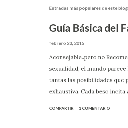
Entradas más populares de este blog
Guía Básica del Fa
febrero 20, 2015
Aconsejable..pero no Recom
sexualidad, el mundo parece 
tantas las posibilidades que
exhaustiva. Cada beso incita 
la suya estimula partes de t
COMPARTIR
1 COMENTARIO
problema es que se supone qu
incluso antes de haberlo exp