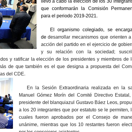
llevó a cabo la elección de los 30 integran
que conformarán la Comisión Permanen
para el periodo 2019-2021.
El organismo colegiado, se encarga
de
desarrollar mecanismos que orienten a
acción del partido en el ejercicio de gobie
y su relación con la sociedad; suscrib
dos y ratificar la elección de los presidentes y miembros de 
más de que también es el que designa a propuesta del Com
rías del CDE.
En la Sesión Extraordinaria realizada en la sa
Manuel Gómez Morín del Comité Directivo Estatal,
presidente del blanquiazul Gustavo Báez Leos, prop
a los 20 integrantes que por estatuto se le permiten, 
cuales fueron aprobados por el Consejo de mane
unánime, mientras que los 10 restantes fueron elec
por los consejeros asistentes.