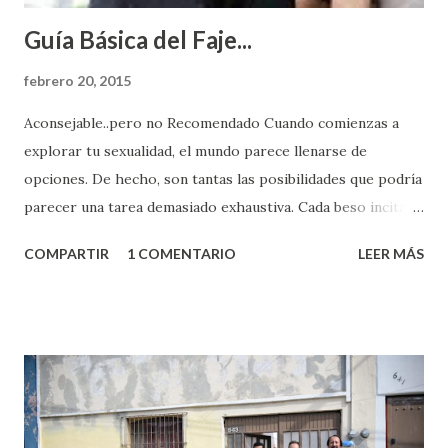
Guía Básica del Faje...
febrero 20, 2015
Aconsejable..pero no Recomendado Cuando comienzas a
explorar tu sexualidad, el mundo parece llenarse de
opciones. De hecho, son tantas las posibilidades que podría
parecer una tarea demasiado exhaustiva. Cada beso incita
algo nuevo y cada roce de tu piel contra la suya estimula
COMPARTIR
1 COMENTARIO
LEER MÁS
partes de ti que jamás hubieras imaginado. El problema es
que se supone que deberías saber todo sobre el sexo
incluso antes de haberlo experimentado. Es como si la vida
esperara que estés lista para lo que sea cuando aún no
conoces ni la mitad de lo que deberías saber. Pero incluso
quienes ya han tenido relaciones sexuales no son expertos
o expertas en el tema. Siempre hay algo nuevo que