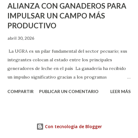
ALIANZA CON GANADEROS PARA
IMPULSAR UN CAMPO MÁS
PRODUCTIVO
abril 30, 2026
La UGRA es un pilar fundamental del sector pecuario; sus
integrantes colocan al estado entre los principales
generadores de leche en el país La ganadería ha recibido
un impulso significativo gracias a los programas
implementados por la gobernadora Como una clara
COMPARTIR
PUBLICAR UN COMENTARIO
LEER MÁS
muestra de su respaldo firme y decidido al campo, la
gobernadora Tere Jiménez clausuró la Asamblea General
Ordinaria de la Unión Ganadera Regional de Aguascalientes
(UGRA), realizada en la Isla San Marcos, donde reafirmó su
Con tecnología de Blogger
compromiso de trabajar de la mano con los productores
para consolidar una ganadería más fuerte, productiva y con