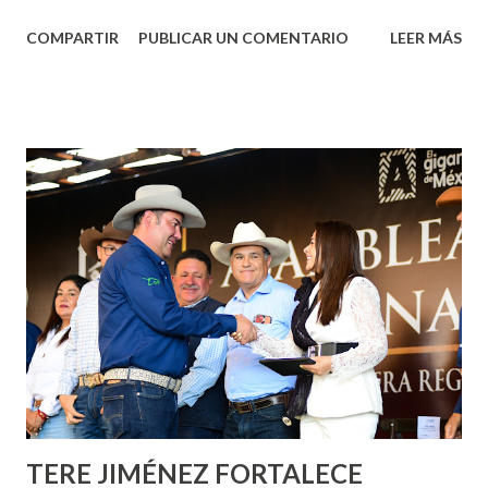
Aguascalientes, la mañana de este jueves, el presidente
COMPARTIR
PUBLICAR UN COMENTARIO
LEER MÁS
municipal, Leo Montañez dio inicio al programa
¡Aguascalientes Pinta Bien!, a través del cual se pintarán
fachadas en diversos puntos de la capital, gracias a la suma
de esfuerzos entre Gobierno del Estado, la Fundación
Corazón Urbano y el Municipio capital. Leo Montañez
informó que en este programa se usarán cerca de 90 mil
metros cuadrados de pintura, para dar inicio en la calle
Nieto, entre Jesús F. Elizondo y la calle 22 de Octubre, con
lo que se aplicará pintura en 66 casas. Posteriormente se
llevará este programa a Villas de Nuestra Señora de la
Asunción, Avenida Alameda y Decreto 27 de Septiembre, en
los edificios FOVISSSTE Ojo de Agua, en la comunidad
Norias de Paso Hondo y en los edificios de...
TERE JIMÉNEZ FORTALECE