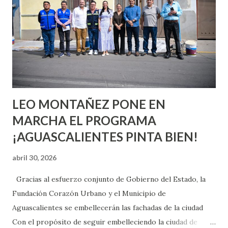
aprender y nuevas experiencias que conocer. Si eres una
chica y aún no has tenido relaciones sexuales, tal vez
pienses que el sexo será increíble y no puedas esperar para
experimentarlo, pero como cualquier persona con
experiencia te dirá, siempre es mejor cuando ambas partes
son suficientemen...
LEO MONTAÑEZ PONE EN
MARCHA EL PROGRAMA
¡AGUASCALIENTES PINTA BIEN!
abril 30, 2026
Gracias al esfuerzo conjunto de Gobierno del Estado, la
Fundación Corazón Urbano y el Municipio de
Aguascalientes se embellecerán las fachadas de la ciudad
Con el propósito de seguir embelleciendo la ciudad de