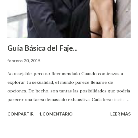
Guía Básica del Faje...
febrero 20, 2015
Aconsejable..pero no Recomendado Cuando comienzas a
explorar tu sexualidad, el mundo parece llenarse de
opciones. De hecho, son tantas las posibilidades que podría
parecer una tarea demasiado exhaustiva. Cada beso incita
algo nuevo y cada roce de tu piel contra la suya estimula
COMPARTIR
1 COMENTARIO
LEER MÁS
partes de ti que jamás hubieras imaginado. El problema es
que se supone que deberías saber todo sobre el sexo
incluso antes de haberlo experimentado. Es como si la vida