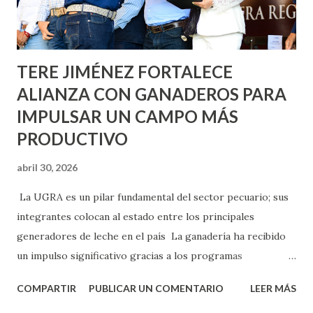
los edificios FOVISSSTE Ojo de Agua, en la comunidad
Norias de Paso Hondo y en los edificios de...
TERE JIMÉNEZ FORTALECE
ALIANZA CON GANADEROS PARA
IMPULSAR UN CAMPO MÁS
PRODUCTIVO
abril 30, 2026
La UGRA es un pilar fundamental del sector pecuario; sus
integrantes colocan al estado entre los principales
generadores de leche en el país La ganadería ha recibido
un impulso significativo gracias a los programas
implementados por la gobernadora Como una clara
COMPARTIR
PUBLICAR UN COMENTARIO
LEER MÁS
muestra de su respaldo firme y decidido al campo, la