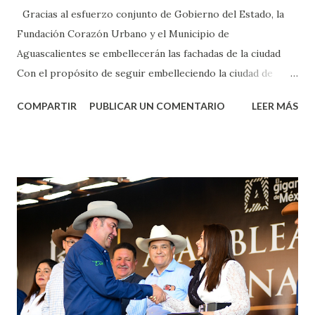
Gracias al esfuerzo conjunto de Gobierno del Estado, la
Fundación Corazón Urbano y el Municipio de
Aguascalientes se embellecerán las fachadas de la ciudad
Con el propósito de seguir embelleciendo la ciudad de
Aguascalientes, la mañana de este jueves, el presidente
COMPARTIR
PUBLICAR UN COMENTARIO
LEER MÁS
municipal, Leo Montañez dio inicio al programa
¡Aguascalientes Pinta Bien!, a través del cual se pintarán
fachadas en diversos puntos de la capital, gracias a la suma
de esfuerzos entre Gobierno del Estado, la Fundación
Corazón Urbano y el Municipio capital. Leo Montañez
informó que en este programa se usarán cerca de 90 mil
metros cuadrados de pintura, para dar inicio en la calle
Nieto, entre Jesús F. Elizondo y la calle 22 de Octubre, con
lo que se aplicará pintura en 66 casas. Posteriormente se
llevará este programa a Villas de Nuestra Señora de la
Asunción, Avenida Alameda y Decreto 27 de Septiembre, en