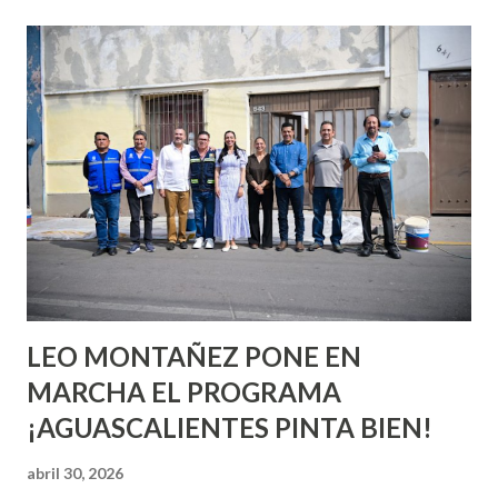
esperara que estés lista para lo que sea cuando aún no
conoces ni la mitad de lo que deberías saber. Pero incluso
quienes ya han tenido relaciones sexuales no son expertos
o expertas en el tema. Siempre hay algo nuevo que
aprender y nuevas experiencias que conocer. Si eres una
chica y aún no has tenido relaciones sexuales, tal vez
pienses que el sexo será increíble y no puedas esperar para
experimentarlo, pero como cualquier persona con
experiencia te dirá, siempre es mejor cuando ambas partes
son suficientemen...
LEO MONTAÑEZ PONE EN
MARCHA EL PROGRAMA
¡AGUASCALIENTES PINTA BIEN!
abril 30, 2026