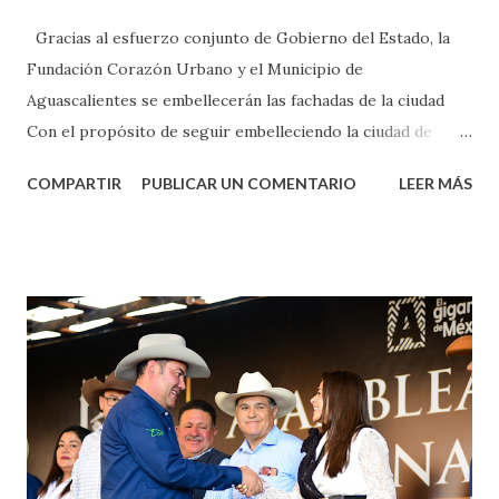
Gracias al esfuerzo conjunto de Gobierno del Estado, la
Fundación Corazón Urbano y el Municipio de
Aguascalientes se embellecerán las fachadas de la ciudad
Con el propósito de seguir embelleciendo la ciudad de
Aguascalientes, la mañana de este jueves, el presidente
COMPARTIR
PUBLICAR UN COMENTARIO
LEER MÁS
municipal, Leo Montañez dio inicio al programa
¡Aguascalientes Pinta Bien!, a través del cual se pintarán
fachadas en diversos puntos de la capital, gracias a la suma
de esfuerzos entre Gobierno del Estado, la Fundación
Corazón Urbano y el Municipio capital. Leo Montañez
informó que en este programa se usarán cerca de 90 mil
metros cuadrados de pintura, para dar inicio en la calle
Nieto, entre Jesús F. Elizondo y la calle 22 de Octubre, con
lo que se aplicará pintura en 66 casas. Posteriormente se
llevará este programa a Villas de Nuestra Señora de la