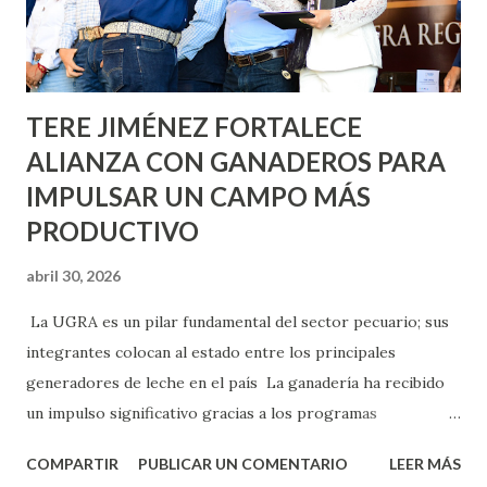
Asunción, Avenida Alameda y Decreto 27 de Septiembre, en
los edificios FOVISSSTE Ojo de Agua, en la comunidad
Norias de Paso Hondo y en los edificios de...
TERE JIMÉNEZ FORTALECE
ALIANZA CON GANADEROS PARA
IMPULSAR UN CAMPO MÁS
PRODUCTIVO
abril 30, 2026
La UGRA es un pilar fundamental del sector pecuario; sus
integrantes colocan al estado entre los principales
generadores de leche en el país La ganadería ha recibido
un impulso significativo gracias a los programas
implementados por la gobernadora Como una clara
COMPARTIR
PUBLICAR UN COMENTARIO
LEER MÁS
muestra de su respaldo firme y decidido al campo, la