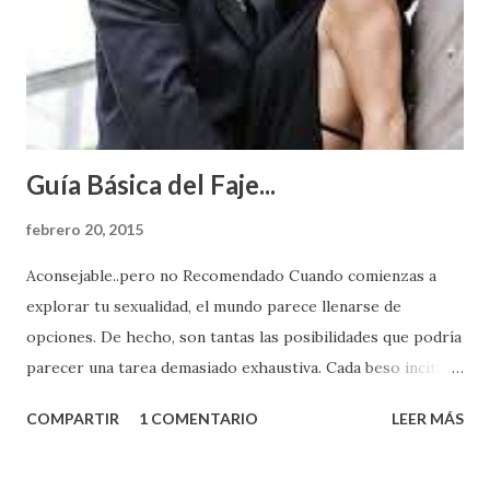
Guía Básica del Faje...
febrero 20, 2015
Aconsejable..pero no Recomendado Cuando comienzas a
explorar tu sexualidad, el mundo parece llenarse de
opciones. De hecho, son tantas las posibilidades que podría
parecer una tarea demasiado exhaustiva. Cada beso incita
algo nuevo y cada roce de tu piel contra la suya estimula
COMPARTIR
1 COMENTARIO
LEER MÁS
partes de ti que jamás hubieras imaginado. El problema es
que se supone que deberías saber todo sobre el sexo