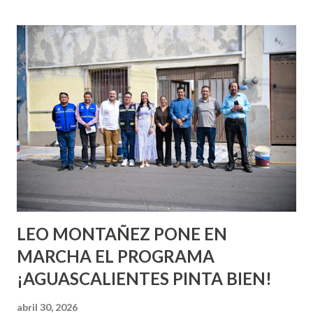
incluso antes de haberlo experimentado. Es como si la vida
esperara que estés lista para lo que sea cuando aún no
conoces ni la mitad de lo que deberías saber. Pero incluso
quienes ya han tenido relaciones sexuales no son expertos
o expertas en el tema. Siempre hay algo nuevo que
aprender y nuevas experiencias que conocer. Si eres una
chica y aún no has tenido relaciones sexuales, tal vez
pienses que el sexo será increíble y no puedas esperar para
experimentarlo, pero como cualquier persona con
experiencia te dirá, siempre es mejor cuando ambas partes
son suficientemen...
LEO MONTAÑEZ PONE EN
MARCHA EL PROGRAMA
¡AGUASCALIENTES PINTA BIEN!
abril 30, 2026