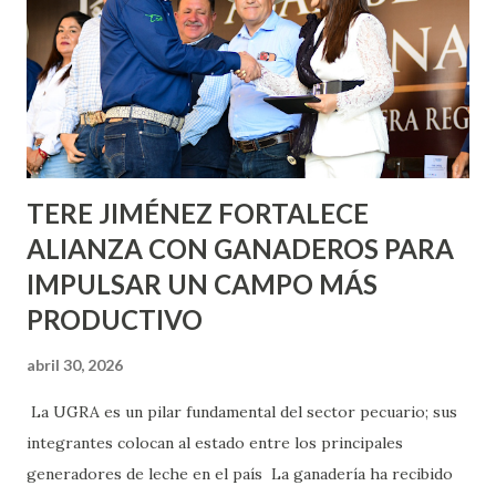
lo que se aplicará pintura en 66 casas. Posteriormente se
llevará este programa a Villas de Nuestra Señora de la
Asunción, Avenida Alameda y Decreto 27 de Septiembre, en
los edificios FOVISSSTE Ojo de Agua, en la comunidad
Norias de Paso Hondo y en los edificios de...
TERE JIMÉNEZ FORTALECE
ALIANZA CON GANADEROS PARA
IMPULSAR UN CAMPO MÁS
PRODUCTIVO
abril 30, 2026
La UGRA es un pilar fundamental del sector pecuario; sus
integrantes colocan al estado entre los principales
generadores de leche en el país La ganadería ha recibido