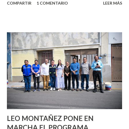
COMPARTIR
1 COMENTARIO
LEER MÁS
partes de ti que jamás hubieras imaginado. El problema es
que se supone que deberías saber todo sobre el sexo
incluso antes de haberlo experimentado. Es como si la vida
esperara que estés lista para lo que sea cuando aún no
conoces ni la mitad de lo que deberías saber. Pero incluso
quienes ya han tenido relaciones sexuales no son expertos
o expertas en el tema. Siempre hay algo nuevo que
aprender y nuevas experiencias que conocer. Si eres una
chica y aún no has tenido relaciones sexuales, tal vez
pienses que el sexo será increíble y no puedas esperar para
experimentarlo, pero como cualquier persona con
experiencia te dirá, siempre es mejor cuando ambas partes
son suficientemen...
LEO MONTAÑEZ PONE EN
MARCHA EL PROGRAMA