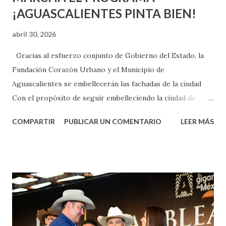
¡AGUASCALIENTES PINTA BIEN!
abril 30, 2026
Gracias al esfuerzo conjunto de Gobierno del Estado, la
Fundación Corazón Urbano y el Municipio de
Aguascalientes se embellecerán las fachadas de la ciudad
Con el propósito de seguir embelleciendo la ciudad de
Aguascalientes, la mañana de este jueves, el presidente
COMPARTIR
PUBLICAR UN COMENTARIO
LEER MÁS
municipal, Leo Montañez dio inicio al programa
¡Aguascalientes Pinta Bien!, a través del cual se pintarán
fachadas en diversos puntos de la capital, gracias a la suma
de esfuerzos entre Gobierno del Estado, la Fundación
Corazón Urbano y el Municipio capital. Leo Montañez
informó que en este programa se usarán cerca de 90 mil
metros cuadrados de pintura, para dar inicio en la calle
Nieto, entre Jesús F. Elizondo y la calle 22 de Octubre, con