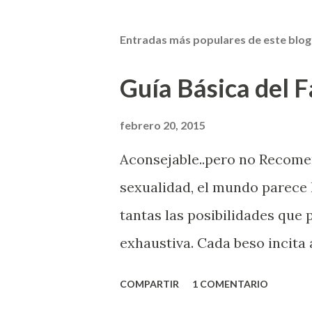
Entradas más populares de este blog
Guía Básica del Fa
febrero 20, 2015
Aconsejable..pero no Recom
sexualidad, el mundo parece 
tantas las posibilidades que
exhaustiva. Cada beso incita 
la suya estimula partes de t
COMPARTIR
1 COMENTARIO
problema es que se supone qu