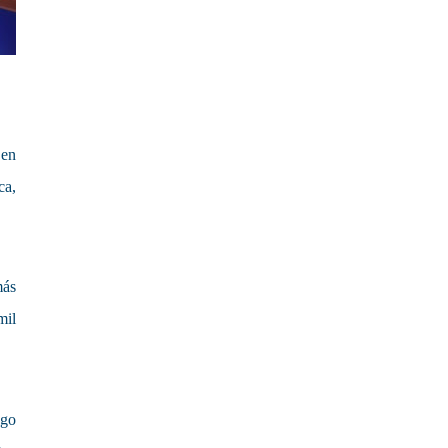
 en
ca,
más
mil
ago