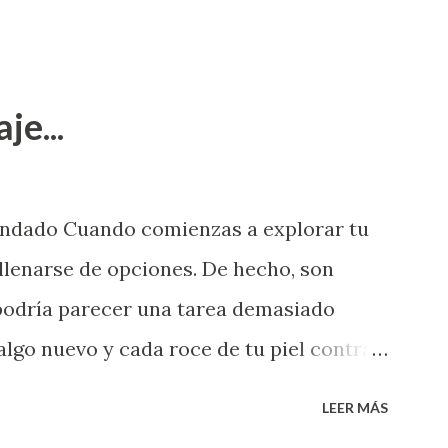
je...
endado Cuando comienzas a explorar tu
llenarse de opciones. De hecho, son
 podría parecer una tarea demasiado
algo nuevo y cada roce de tu piel contra
i que jamás hubieras imaginado. El
LEER MÁS
e deberías saber todo sobre el sexo