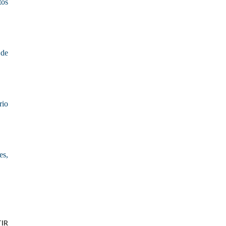
tos
 de
rio
es,
IR