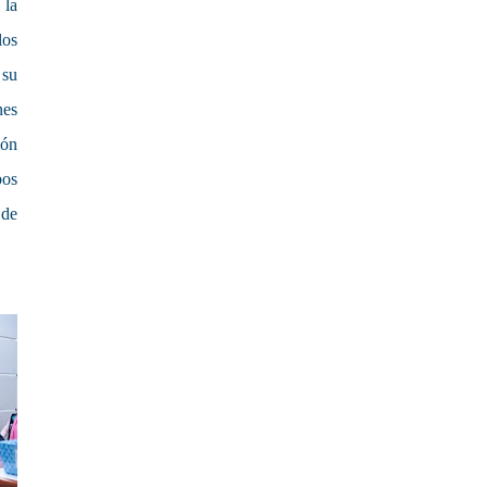
 la
los
 su
nes
ión
bos
 de