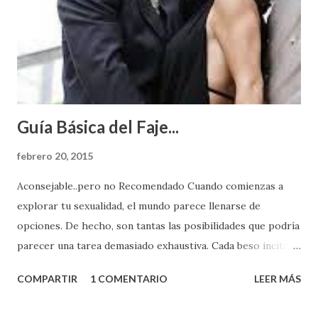
Guía Básica del Faje...
febrero 20, 2015
Aconsejable..pero no Recomendado Cuando comienzas a
explorar tu sexualidad, el mundo parece llenarse de
opciones. De hecho, son tantas las posibilidades que podría
parecer una tarea demasiado exhaustiva. Cada beso incita
algo nuevo y cada roce de tu piel contra la suya estimula
COMPARTIR
1 COMENTARIO
LEER MÁS
partes de ti que jamás hubieras imaginado. El problema es
que se supone que deberías saber todo sobre el sexo