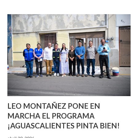
incluso antes de haberlo experimentado. Es como si la vida
esperara que estés lista para lo que sea cuando aún no
conoces ni la mitad de lo que deberías saber. Pero incluso
quienes ya han tenido relaciones sexuales no son expertos
o expertas en el tema. Siempre hay algo nuevo que
aprender y nuevas experiencias que conocer. Si eres una
chica y aún no has tenido relaciones sexuales, tal vez
pienses que el sexo será increíble y no puedas esperar para
experimentarlo, pero como cualquier persona con
experiencia te dirá, siempre es mejor cuando ambas partes
son suficientemen...
LEO MONTAÑEZ PONE EN
MARCHA EL PROGRAMA
¡AGUASCALIENTES PINTA BIEN!