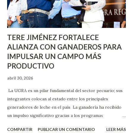
Asunción, Avenida Alameda y Decreto 27 de Septiembre, en
los edificios FOVISSSTE Ojo de Agua, en la comunidad
Norias de Paso Hondo y en los edificios de...
TERE JIMÉNEZ FORTALECE
ALIANZA CON GANADEROS PARA
IMPULSAR UN CAMPO MÁS
PRODUCTIVO
abril 30, 2026
La UGRA es un pilar fundamental del sector pecuario; sus
integrantes colocan al estado entre los principales
generadores de leche en el país La ganadería ha recibido
un impulso significativo gracias a los programas
implementados por la gobernadora Como una clara
COMPARTIR
PUBLICAR UN COMENTARIO
LEER MÁS
muestra de su respaldo firme y decidido al campo, la