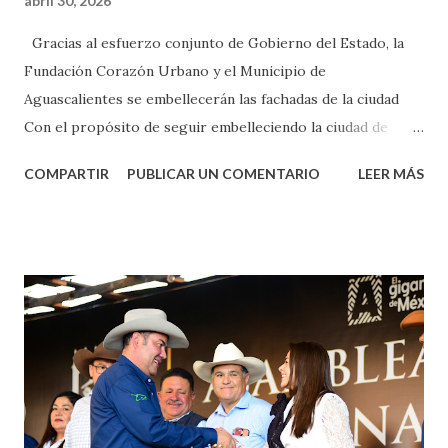
abril 30, 2026
Gracias al esfuerzo conjunto de Gobierno del Estado, la
Fundación Corazón Urbano y el Municipio de
Aguascalientes se embellecerán las fachadas de la ciudad
Con el propósito de seguir embelleciendo la ciudad de
Aguascalientes, la mañana de este jueves, el presidente
COMPARTIR
PUBLICAR UN COMENTARIO
LEER MÁS
municipal, Leo Montañez dio inicio al programa
¡Aguascalientes Pinta Bien!, a través del cual se pintarán
fachadas en diversos puntos de la capital, gracias a la suma
de esfuerzos entre Gobierno del Estado, la Fundación
Corazón Urbano y el Municipio capital. Leo Montañez
informó que en este programa se usarán cerca de 90 mil
metros cuadrados de pintura, para dar inicio en la calle
Nieto, entre Jesús F. Elizondo y la calle 22 de Octubre, con
lo que se aplicará pintura en 66 casas. Posteriormente se
llevará este programa a Villas de Nuestra Señora de la