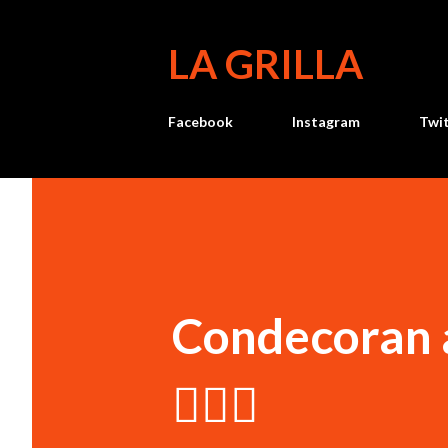
LA GRILLA
Facebook
Instagram
Twi
Condecoran 
🤸🏻‍♀️