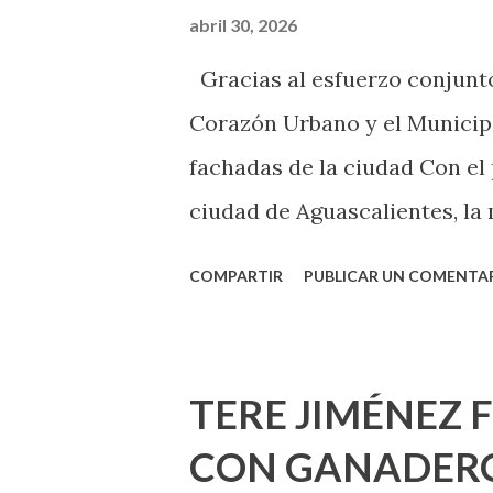
chica y aún no has tenido rel
abril 30, 2026
sexo será increíble y no pue
Gracias al esfuerzo conjunto
como cualquier persona con e
Corazón Urbano y el Municipi
cuando ambas partes son sufi
fachadas de la ciudad Con el
ciudad de Aguascalientes, la 
municipal, Leo Montañez dio
COMPARTIR
PUBLICAR UN COMENTA
Pinta Bien!, a través del cua
de la capital, gracias a la s
Estado, la Fundación Corazón
TERE JIMÉNEZ 
Montañez informó que en est
CON GANADERO
metros cuadrados de pintura, 