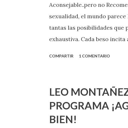
Aconsejable..pero no Recom
sexualidad, el mundo parece 
tantas las posibilidades que
exhaustiva. Cada beso incita 
la suya estimula partes de t
COMPARTIR
1 COMENTARIO
problema es que se supone qu
incluso antes de haberlo exp
que estés lista para lo que s
LEO MONTAÑEZ
lo que deberías saber. Pero 
PROGRAMA ¡AG
sexuales no son expertos o e
BIEN!
nuevo que aprender y nuevas