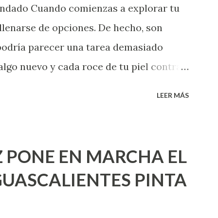
endado Cuando comienzas a explorar tu
llenarse de opciones. De hecho, son
 podría parecer una tarea demasiado
algo nuevo y cada roce de tu piel contra
i que jamás hubieras imaginado. El
LEER MÁS
e deberías saber todo sobre el sexo
erimentado. Es como si la vida esperara
ea cuando aún no conoces ni la mitad de
 PONE EN MARCHA EL
incluso quienes ya han tenido relaciones
UASCALIENTES PINTA
xpertas en el tema. Siempre hay algo
 experiencias que conocer. Si eres una