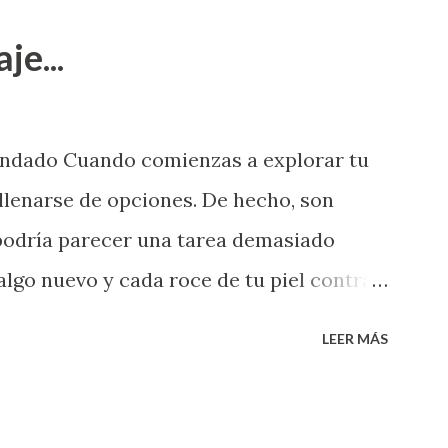
je...
endado Cuando comienzas a explorar tu
llenarse de opciones. De hecho, son
 podría parecer una tarea demasiado
algo nuevo y cada roce de tu piel contra
i que jamás hubieras imaginado. El
LEER MÁS
e deberías saber todo sobre el sexo
erimentado. Es como si la vida esperara
ea cuando aún no conoces ni la mitad de