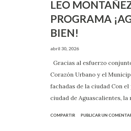
LEO MONTAÑEZ
lo que deberías saber. Pero 
PROGRAMA ¡AG
sexuales no son expertos o e
BIEN!
nuevo que aprender y nuevas
chica y aún no has tenido rel
abril 30, 2026
sexo será increíble y no pue
Gracias al esfuerzo conjunto
como cualquier persona con e
Corazón Urbano y el Municipi
cuando ambas partes son sufi
fachadas de la ciudad Con el
ciudad de Aguascalientes, la 
municipal, Leo Montañez dio
COMPARTIR
PUBLICAR UN COMENTA
Pinta Bien!, a través del cua