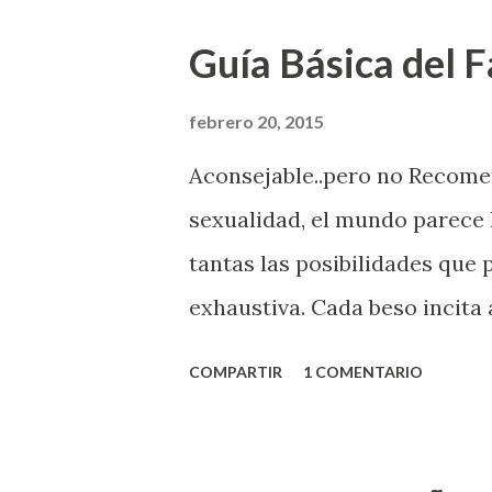
Guía Básica del Fa
febrero 20, 2015
Aconsejable..pero no Recom
sexualidad, el mundo parece 
tantas las posibilidades que
exhaustiva. Cada beso incita 
la suya estimula partes de t
COMPARTIR
1 COMENTARIO
problema es que se supone qu
incluso antes de haberlo exp
que estés lista para lo que s