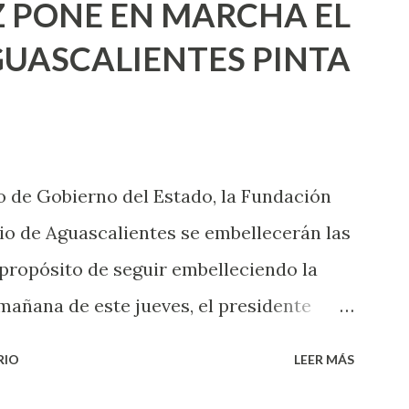
 PONE EN MARCHA EL
incluso quienes ya han tenido relaciones
UASCALIENTES PINTA
xpertas en el tema. Siempre hay algo
 experiencias que conocer. Si eres una
aciones sexuales, tal vez pienses que el
das esperar para experimentarlo, pero
 de Gobierno del Estado, la Fundación
xperiencia te dirá, siempre es mejor
o de Aguascalientes se embellecerán las
cientemen...
 propósito de seguir embelleciendo la
mañana de este jueves, el presidente
 inicio al programa ¡Aguascalientes
RIO
LEER MÁS
l se pintarán fachadas en diversos puntos