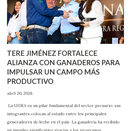
lo que se aplicará pintura en 66 casas. Posteriormente se
llevará este programa a Villas de Nuestra Señora de la
Asunción, Avenida Alameda y Decreto 27 de Septiembre, en
los edificios FOVISSSTE Ojo de Agua, en la comunidad
Norias de Paso Hondo y en los edificios de...
TERE JIMÉNEZ FORTALECE
ALIANZA CON GANADEROS PARA
IMPULSAR UN CAMPO MÁS
PRODUCTIVO
abril 30, 2026
La UGRA es un pilar fundamental del sector pecuario; sus
integrantes colocan al estado entre los principales
generadores de leche en el país La ganadería ha recibido
un impulso significativo gracias a los programas