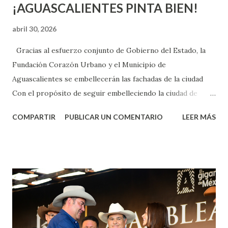
¡AGUASCALIENTES PINTA BIEN!
abril 30, 2026
Gracias al esfuerzo conjunto de Gobierno del Estado, la
Fundación Corazón Urbano y el Municipio de
Aguascalientes se embellecerán las fachadas de la ciudad
Con el propósito de seguir embelleciendo la ciudad de
Aguascalientes, la mañana de este jueves, el presidente
COMPARTIR
PUBLICAR UN COMENTARIO
LEER MÁS
municipal, Leo Montañez dio inicio al programa
¡Aguascalientes Pinta Bien!, a través del cual se pintarán
fachadas en diversos puntos de la capital, gracias a la suma
de esfuerzos entre Gobierno del Estado, la Fundación
Corazón Urbano y el Municipio capital. Leo Montañez
informó que en este programa se usarán cerca de 90 mil
metros cuadrados de pintura, para dar inicio en la calle
Nieto, entre Jesús F. Elizondo y la calle 22 de Octubre, con