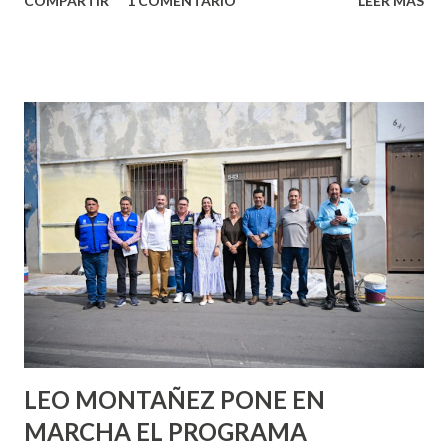
COMPARTIR
1 COMENTARIO
LEER MÁS
partes de ti que jamás hubieras imaginado. El problema es
que se supone que deberías saber todo sobre el sexo
incluso antes de haberlo experimentado. Es como si la vida
esperara que estés lista para lo que sea cuando aún no
conoces ni la mitad de lo que deberías saber. Pero incluso
quienes ya han tenido relaciones sexuales no son expertos
o expertas en el tema. Siempre hay algo nuevo que
aprender y nuevas experiencias que conocer. Si eres una
chica y aún no has tenido relaciones sexuales, tal vez
pienses que el sexo será increíble y no puedas esperar para
experimentarlo, pero como cualquier persona con
experiencia te dirá, siempre es mejor cuando ambas partes
son suficientemen...
LEO MONTAÑEZ PONE EN
MARCHA EL PROGRAMA