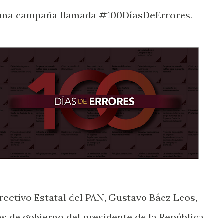
 una campaña llamada #100DíasDeErrores.
ectivo Estatal del PAN, Gustavo Báez Leos,
s de gobierno del presidente de la República,