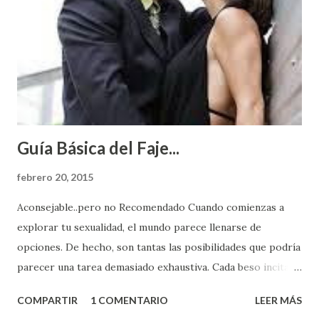
Guía Básica del Faje...
febrero 20, 2015
Aconsejable..pero no Recomendado Cuando comienzas a
explorar tu sexualidad, el mundo parece llenarse de
opciones. De hecho, son tantas las posibilidades que podría
parecer una tarea demasiado exhaustiva. Cada beso incita
algo nuevo y cada roce de tu piel contra la suya estimula
COMPARTIR
1 COMENTARIO
LEER MÁS
partes de ti que jamás hubieras imaginado. El problema es