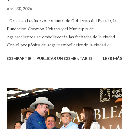
abril 30, 2026
Gracias al esfuerzo conjunto de Gobierno del Estado, la
Fundación Corazón Urbano y el Municipio de
Aguascalientes se embellecerán las fachadas de la ciudad
Con el propósito de seguir embelleciendo la ciudad de
Aguascalientes, la mañana de este jueves, el presidente
COMPARTIR
PUBLICAR UN COMENTARIO
LEER MÁS
municipal, Leo Montañez dio inicio al programa
¡Aguascalientes Pinta Bien!, a través del cual se pintarán
fachadas en diversos puntos de la capital, gracias a la suma
de esfuerzos entre Gobierno del Estado, la Fundación
Corazón Urbano y el Municipio capital. Leo Montañez
informó que en este programa se usarán cerca de 90 mil
metros cuadrados de pintura, para dar inicio en la calle
Nieto, entre Jesús F. Elizondo y la calle 22 de Octubre, con
lo que se aplicará pintura en 66 casas. Posteriormente se