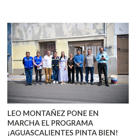
que se supone que deberías saber todo sobre el sexo
incluso antes de haberlo experimentado. Es como si la vida
esperara que estés lista para lo que sea cuando aún no
conoces ni la mitad de lo que deberías saber. Pero incluso
quienes ya han tenido relaciones sexuales no son expertos
o expertas en el tema. Siempre hay algo nuevo que
aprender y nuevas experiencias que conocer. Si eres una
chica y aún no has tenido relaciones sexuales, tal vez
pienses que el sexo será increíble y no puedas esperar para
experimentarlo, pero como cualquier persona con
experiencia te dirá, siempre es mejor cuando ambas partes
son suficientemen...
LEO MONTAÑEZ PONE EN
MARCHA EL PROGRAMA
¡AGUASCALIENTES PINTA BIEN!