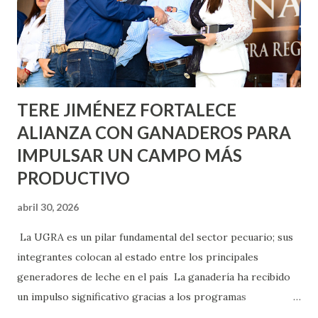
llevará este programa a Villas de Nuestra Señora de la
Asunción, Avenida Alameda y Decreto 27 de Septiembre, en
los edificios FOVISSSTE Ojo de Agua, en la comunidad
Norias de Paso Hondo y en los edificios de...
TERE JIMÉNEZ FORTALECE
ALIANZA CON GANADEROS PARA
IMPULSAR UN CAMPO MÁS
PRODUCTIVO
abril 30, 2026
La UGRA es un pilar fundamental del sector pecuario; sus
integrantes colocan al estado entre los principales
generadores de leche en el país La ganadería ha recibido
un impulso significativo gracias a los programas
implementados por la gobernadora Como una clara