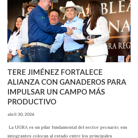
metros cuadrados de pintura, para dar inicio en la calle
Nieto, entre Jesús F. Elizondo y la calle 22 de Octubre, con
lo que se aplicará pintura en 66 casas. Posteriormente se
llevará este programa a Villas de Nuestra Señora de la
Asunción, Avenida Alameda y Decreto 27 de Septiembre, en
los edificios FOVISSSTE Ojo de Agua, en la comunidad
Norias de Paso Hondo y en los edificios de...
TERE JIMÉNEZ FORTALECE
ALIANZA CON GANADEROS PARA
IMPULSAR UN CAMPO MÁS
PRODUCTIVO
abril 30, 2026
La UGRA es un pilar fundamental del sector pecuario; sus
integrantes colocan al estado entre los principales