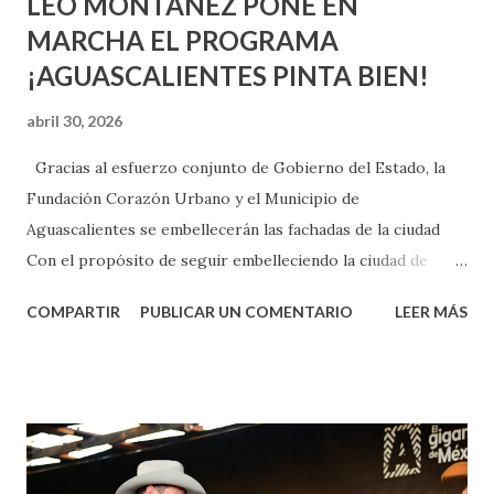
LEO MONTAÑEZ PONE EN
MARCHA EL PROGRAMA
¡AGUASCALIENTES PINTA BIEN!
abril 30, 2026
Gracias al esfuerzo conjunto de Gobierno del Estado, la
Fundación Corazón Urbano y el Municipio de
Aguascalientes se embellecerán las fachadas de la ciudad
Con el propósito de seguir embelleciendo la ciudad de
Aguascalientes, la mañana de este jueves, el presidente
COMPARTIR
PUBLICAR UN COMENTARIO
LEER MÁS
municipal, Leo Montañez dio inicio al programa
¡Aguascalientes Pinta Bien!, a través del cual se pintarán
fachadas en diversos puntos de la capital, gracias a la suma
de esfuerzos entre Gobierno del Estado, la Fundación
Corazón Urbano y el Municipio capital. Leo Montañez
informó que en este programa se usarán cerca de 90 mil