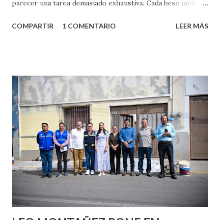
parecer una tarea demasiado exhaustiva. Cada beso incita
algo nuevo y cada roce de tu piel contra la suya estimula
COMPARTIR
1 COMENTARIO
LEER MÁS
partes de ti que jamás hubieras imaginado. El problema es
que se supone que deberías saber todo sobre el sexo
incluso antes de haberlo experimentado. Es como si la vida
esperara que estés lista para lo que sea cuando aún no
conoces ni la mitad de lo que deberías saber. Pero incluso
quienes ya han tenido relaciones sexuales no son expertos
o expertas en el tema. Siempre hay algo nuevo que
aprender y nuevas experiencias que conocer. Si eres una
chica y aún no has tenido relaciones sexuales, tal vez
pienses que el sexo será increíble y no puedas esperar para
experimentarlo, pero como cualquier persona con
experiencia te dirá, siempre es mejor cuando ambas partes
son suficientemen...