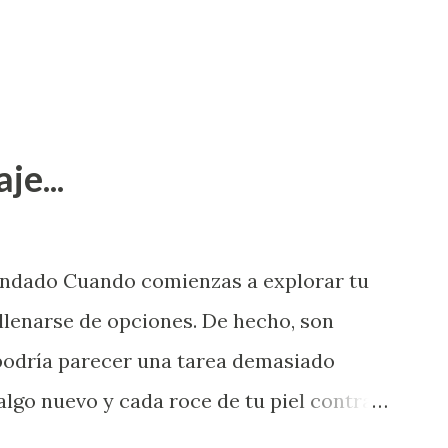
je...
endado Cuando comienzas a explorar tu
llenarse de opciones. De hecho, son
 podría parecer una tarea demasiado
algo nuevo y cada roce de tu piel contra
i que jamás hubieras imaginado. El