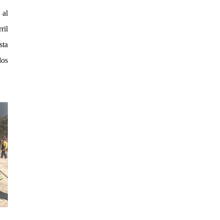
 al
ril
sta
dos