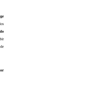
rge
los
do
bir
 de
tor