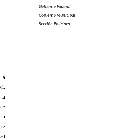
Gobierno Federal
Gobierno Municipal
Sección Policiaca
 la
il,
 la
 de
cia
ble
dad