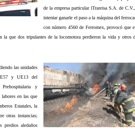
de la empresa particular lTrareisa S.A. de C.V.,
intentar ganarle el paso a la máquina del ferrocar
con número 4560 de Ferromex, provocó que e
en la que dos tripulantes de la locomotora perdieron la vida y otros 
udiendo las unidades
E57 y UE13 del
Prehospitalaria y
 labores en las que
beros Estatales, la
e otras instancias;
s predios aledaños