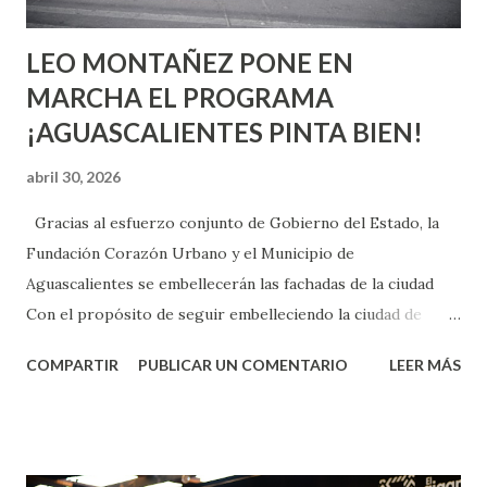
son suficientemen...
LEO MONTAÑEZ PONE EN
MARCHA EL PROGRAMA
¡AGUASCALIENTES PINTA BIEN!
abril 30, 2026
Gracias al esfuerzo conjunto de Gobierno del Estado, la
Fundación Corazón Urbano y el Municipio de
Aguascalientes se embellecerán las fachadas de la ciudad
Con el propósito de seguir embelleciendo la ciudad de
Aguascalientes, la mañana de este jueves, el presidente
COMPARTIR
PUBLICAR UN COMENTARIO
LEER MÁS
municipal, Leo Montañez dio inicio al programa
¡Aguascalientes Pinta Bien!, a través del cual se pintarán
fachadas en diversos puntos de la capital, gracias a la suma
de esfuerzos entre Gobierno del Estado, la Fundación