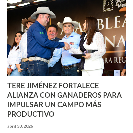
Corazón Urbano y el Municipio capital. Leo Montañez
informó que en este programa se usarán cerca de 90 mil
metros cuadrados de pintura, para dar inicio en la calle
Nieto, entre Jesús F. Elizondo y la calle 22 de Octubre, con
lo que se aplicará pintura en 66 casas. Posteriormente se
llevará este programa a Villas de Nuestra Señora de la
Asunción, Avenida Alameda y Decreto 27 de Septiembre, en
los edificios FOVISSSTE Ojo de Agua, en la comunidad
Norias de Paso Hondo y en los edificios de...
TERE JIMÉNEZ FORTALECE
ALIANZA CON GANADEROS PARA
IMPULSAR UN CAMPO MÁS
PRODUCTIVO
abril 30, 2026