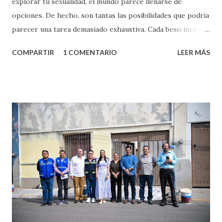
explorar tu sexualidad, el mundo parece llenarse de
opciones. De hecho, son tantas las posibilidades que podría
parecer una tarea demasiado exhaustiva. Cada beso incita
algo nuevo y cada roce de tu piel contra la suya estimula
COMPARTIR
1 COMENTARIO
LEER MÁS
partes de ti que jamás hubieras imaginado. El problema es
que se supone que deberías saber todo sobre el sexo
incluso antes de haberlo experimentado. Es como si la vida
esperara que estés lista para lo que sea cuando aún no
conoces ni la mitad de lo que deberías saber. Pero incluso
quienes ya han tenido relaciones sexuales no son expertos
o expertas en el tema. Siempre hay algo nuevo que
aprender y nuevas experiencias que conocer. Si eres una
chica y aún no has tenido relaciones sexuales, tal vez
pienses que el sexo será increíble y no puedas esperar para
experimentarlo, pero como cualquier persona con
experiencia te dirá, siempre es mejor cuando ambas partes